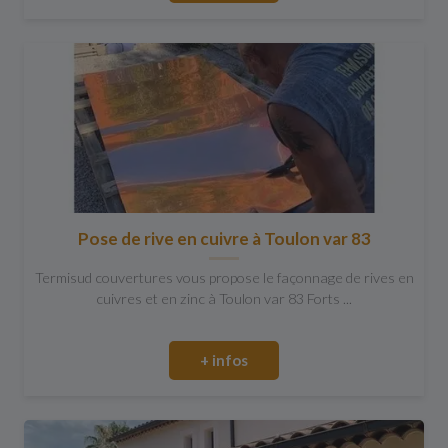
Pose de rive en cuivre à Toulon var 83
Termisud couvertures vous propose le façonnage de rives en
cuivres et en zinc à Toulon var 83 Forts ...
+ infos