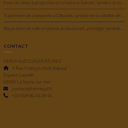
Pose de Velux à projection et rotation à Bandol : lumière & confort savoir-faire
Traitement de charpente à Ollioules : préserver la solidité de votre maison
Réparation de solin en plomb au Beausset : protéger durablement votre toiture
CONTACT
TERMI SUD COUVERTURES
9 Rue François Noël Babeuf
Espace Lauviah
83500 La Seyne sur mer
contact@termisud.fr
+33 (0)9 80 43 29 45