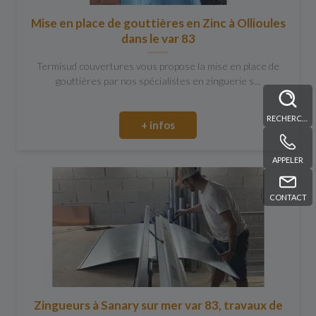
Mise en place de gouttières en Zinc à Ollioules
dans le var 83
Termisud couvertures vous propose la mise en place de
gouttières par nos spécialistes en zinguerie s...
RECHERCHE
+ infos
APPELER
CONTACT
Zingueurs à Sanary sur mer var 83, travaux de