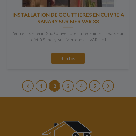
INSTALLATION DE GOUTTIERES EN CUIVRE A
SANARY SUR MER VAR 83
L'entreprise Termi Sud Couvertures a récemment réalisé un
projet à Sanary-sur-Mer, dans le VAR, en i...
+ infos
1
2
3
4
5