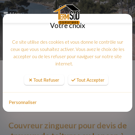
Menu
Votre choix
Ce site utilise des cookies et vous donne le contrôle sur
ceux que vous souhaitez activer. Vous avez le choix de les
accepter ou de les refuser pour naviguer sur notre site
internet.
Accueil
Tout Refuser
Tout Accepter
Personnaliser
Couvreur zingueur pour devis de