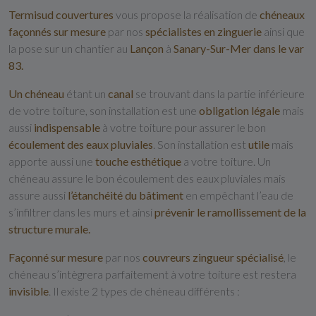
Termisud couvertures
vous propose la réalisation de
chéneaux
façonnés sur mesure
par nos
spécialistes en zinguerie
ainsi que
la pose sur un chantier au
Lançon
à
Sanary-Sur-Mer dans le var
83.
Un chéneau
étant un
canal
se trouvant dans la partie inférieure
de votre toiture, son installation est une
obligation légale
mais
aussi
indispensable
à votre toiture pour assurer le bon
écoulement des eaux pluviales
. Son installation est
utile
mais
apporte aussi une
touche esthétique
a votre toiture. Un
chéneau assure le bon écoulement des eaux pluviales mais
assure aussi
l’étanchéité du bâtiment
en empêchant l’eau de
s’infiltrer dans les murs et ainsi
prévenir le ramollissement de la
structure murale.
Façonné sur mesure
par nos
couvreurs zingueur spécialisé
, le
chéneau s’intègrera parfaitement à votre toiture est restera
invisible
. Il existe 2 types de chéneau différents :