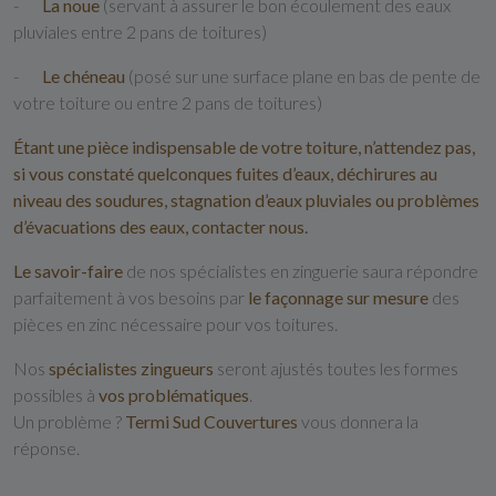
-
La noue
(servant à assurer le bon écoulement des eaux
pluviales entre 2 pans de toitures)
-
Le chéneau
(posé sur une surface plane en bas de pente de
votre toiture ou entre 2 pans de toitures)
Étant une
pièce indispensable
de votre toiture, n’attendez pas,
si vous constaté quelconques
fuites d’eaux
,
déchirures
au
niveau des
soudures
,
stagnation
d’eaux pluviales ou problèmes
d’évacuations
des eaux, contacter nous.
Le savoir-faire
de nos spécialistes en zinguerie saura répondre
parfaitement à vos besoins par
le façonnage sur mesure
des
pièces en zinc nécessaire pour vos toitures.
Nos
spécialistes zingueurs
seront ajustés toutes les formes
possibles à
vos problématiques
.
Un problème ?
Termi Sud Couvertures
vous donnera la
réponse.