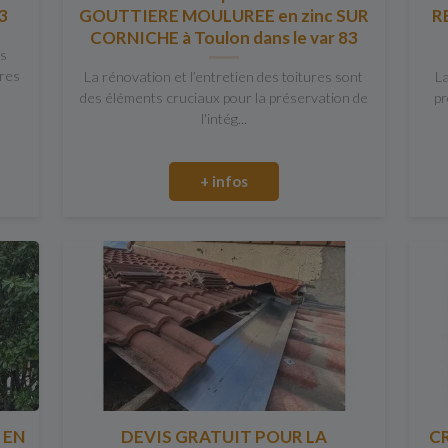
3
GOUTTIERE MOULUREE en zinc SUR
R
CORNICHE à Toulon dans le var 83
ns
ères
La rénovation et l’entretien des toitures sont
La
des éléments cruciaux pour la préservation de
pr
l'intég...
+ infos
 EN
DEVIS GRATUIT POUR LA
C