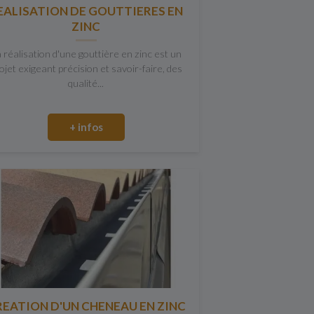
EALISATION DE GOUTTIERES EN
ZINC
 réalisation d'une gouttière en zinc est un
ojet exigeant précision et savoir-faire, des
qualité...
+ infos
REATION D'UN CHENEAU EN ZINC