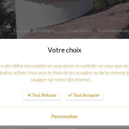
Travaux de toiture
Etanchéité
Traitement de
Votre choix
e site utilise des cookies et vous donne le contrôle sur ceux que vo
haitez activer. Vous avez le choix de les accepter ou de les refuser 
naviguer sur notre site internet.
Tout Refuser
Tout Accepter
Marquise en cuivre a sanary var 83
Personnaliser