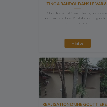
ZINC A BANDOL DANS LE VAR 8
Chez Termi Sud Couvertures, nous avo
récemment achevé l'installation de goutti
en zinc dans la...
+ infos
REALISATION D'UNE GOUTTIERE