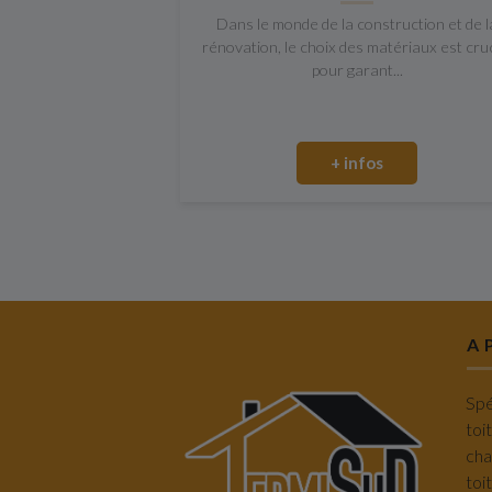
Dans le monde de la construction et de l
rénovation, le choix des matériaux est cruc
pour garant...
+ infos
A 
Spé
toi
cha
toi