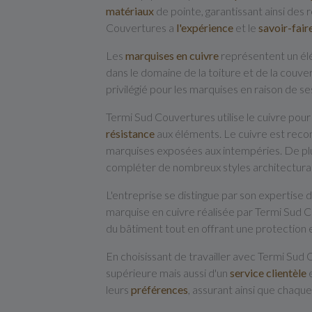
matériaux
de pointe, garantissant ainsi des 
Couvertures a
l'expérience
et le
savoir-fair
Les
marquises en cuivre
représentent un élé
dans le domaine de la toiture et de la couve
privilégié pour les marquises en raison de s
Termi Sud Couvertures utilise le cuivre po
résistance
aux éléments. Le cuivre est reco
marquises exposées aux intempéries. De plus,
compléter de nombreux styles architectura
L'entreprise se distingue par son expertise 
marquise en cuivre réalisée par Termi Sud Co
du bâtiment tout en offrant une protection 
En choisissant de travailler avec Termi Sud 
supérieure mais aussi d'un
service clientèle
e
leurs
préférences
, assurant ainsi que chaqu