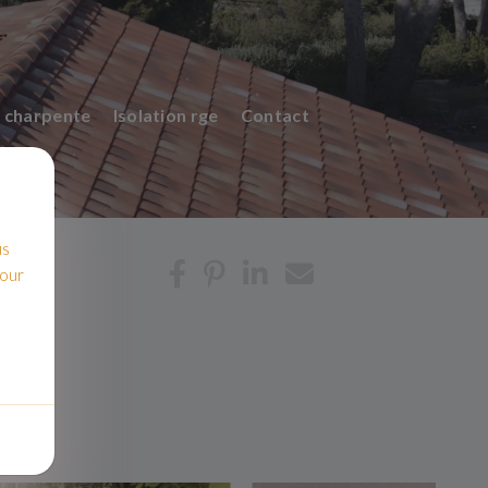
 charpente
Isolation rge
Contact
us
pour