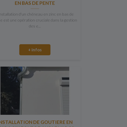
EN BAS DE PENTE
installation d'un chéneau en zinc en bas de
e est une opération cruciale dans la gestion
des e...
+ infos
NSTALLATION DE GOUTIERE EN