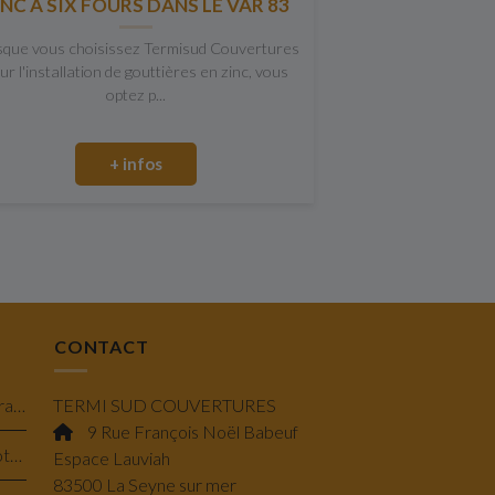
INC A SIX FOURS DANS LE VAR 83
sque vous choisissez Termisud Couvertures
ur l'installation de gouttières en zinc, vous
optez p...
+ infos
CONTACT
Isolation en laine de verre minérale à Toulon : performance, confort et économie
TERMI SUD COUVERTURES
9 Rue François Noël Babeuf
Pose de Velux à projection et rotation à Bandol : lumière & confort savoir-faire
Espace Lauviah
83500 La Seyne sur mer