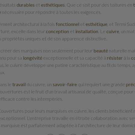
résultats
durables
et
esthétiques
. Que ce soit pour des toitures en
e
nécessaire pour répondre à toutes les exigences.
ment architectural à la fois
fonctionnel
et
esthétique
, et Termi S
rture, excelle dans leur
conception
et
installation
. Le
cuivre
, un ma
es propriétés uniques et de son apparence distinctive.
ur créer des marquises non seulement pour leur
beauté
naturelle mai
nnu pour sa
longévité
exceptionnelle et sa capacité à
résister
à la
c
 le cuivre développe une patine caractéristique au fil du temps, ajo
ux.
dans le
travail
du cuivre, un
savoir-faire
qui requiert une grande
préc
uvertures est le fruit d'un travail artisanal de qualité, conçue po
efficace contre les intempéries.
Couvertures pour leurs marquises en cuivre, les clients bénéficien
xceptionnel. L'entreprise travaille en étroite collaboration avec s
e marquise est parfaitement adaptée à l'architecture de leur domici