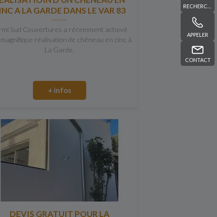
RECHERCHE
INC A LA GARDE DANS LE VAR 83
rmi Sud Couvertures a récemment achevé
APPELER
magnifique réalisation de chêneau en zinc à
La Garde.
CONTACT
+ infos
DEVIS GRATUIT POUR LA