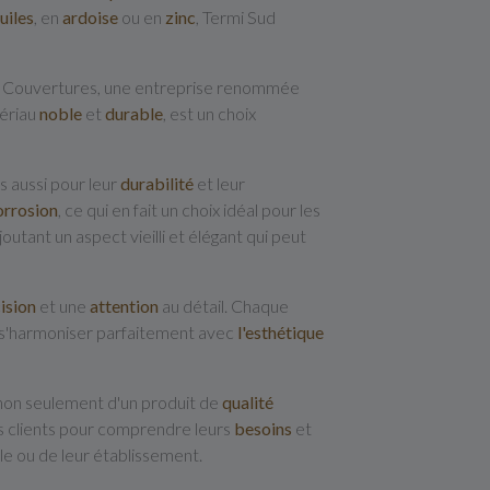
tuiles
, en
ardoise
ou en
zinc
, Termi Sud
ud Couvertures, une entreprise renommée
tériau
noble
et
durable
, est un choix
s aussi pour leur
durabilité
et leur
orrosion
, ce qui en fait un choix idéal pour les
utant un aspect vieilli et élégant qui peut
ision
et une
attention
au détail. Chaque
ur s'harmoniser parfaitement avec
l'esthétique
t non seulement d'un produit de
qualité
es clients pour comprendre leurs
besoins
et
le ou de leur établissement.