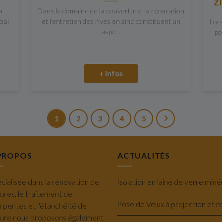
Z
a
Dans le domaine de la couverture, la réparation
ial
et l'entretien des rives en zinc constituent un
Lor
aspe...
po
+ infos
1
2
3
4
5
PROPOS
ACTUALITÉS
cialisée dans la rénovation de
tures, le traitement de
rpentes et l'étanchéité de
ture nous proposons également