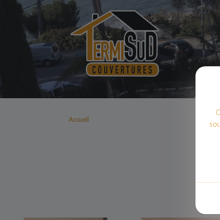
C
Accueil
sou