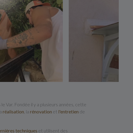
le Var. Fondée il y a plusieurs années, cette
la
réalisation
, la
rénovation
et
l'entretien
de
rnières techniques
et utilisent des