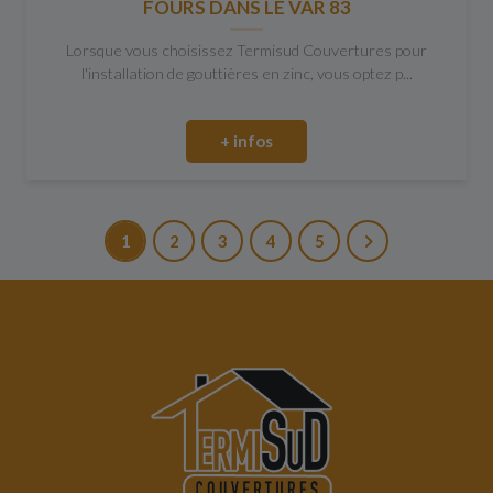
FOURS DANS LE VAR 83
Lorsque vous choisissez Termisud Couvertures pour
l'installation de gouttières en zinc, vous optez p...
+ infos
1
2
3
4
5