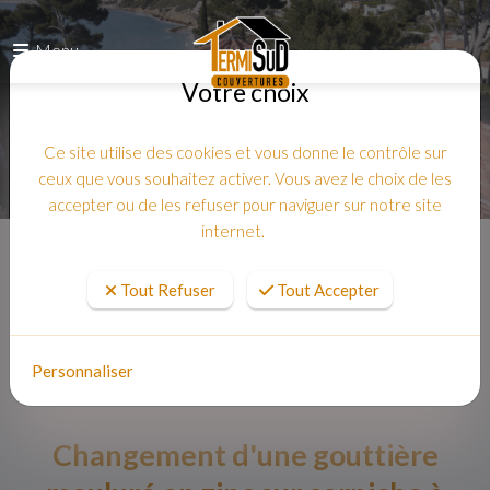
Menu
Votre choix
Ce site utilise des cookies et vous donne le contrôle sur
ceux que vous souhaitez activer. Vous avez le choix de les
accepter ou de les refuser pour naviguer sur notre site
internet.
Accueil
Tout Refuser
Tout Accepter
Personnaliser
Changement d'une gouttière