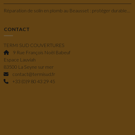
Réparation de solin en plomb au Beausset : protéger durablement votre toiture
CONTACT
TERMI SUD COUVERTURES
9 Rue François Noël Babeuf
Espace Lauviah
83500 La Seyne sur mer
contact@termisud.fr
+33 (0)9 80 43 29 45