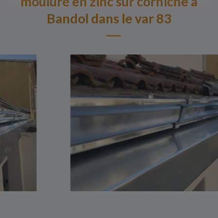
mouluré en zinc sur corniche à
Bandol dans le var 83