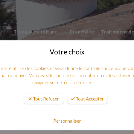
Travaux de toiture
Etanchéité
Traitement de
Votre choix
e site utilise des cookies et vous donne le contrôle sur ceux que vo
haitez activer. Vous avez le choix de les accepter ou de les refuser 
naviguer sur notre site internet.
Tout Refuser
Tout Accepter
E ET LA SECURITE DE VOTRE TOIT 
83
Personnaliser