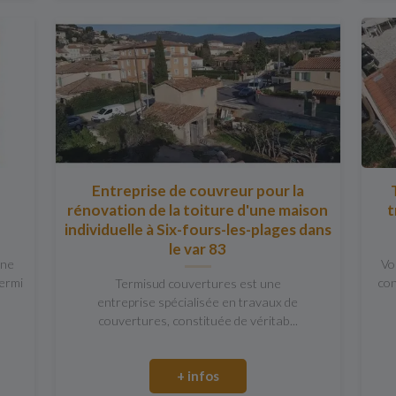
Entreprise de couvreur pour la
rénovation de la toiture d'une maison
t
individuelle à Six-fours-les-plages dans
le var 83
one
Vo
Termi
con
Termisud couvertures est une
entreprise spécialisée en travaux de
couvertures, constituée de véritab...
+ infos