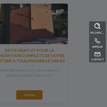
RECHERCHE
APPELER
DEVIS GRATUIT POUR LA
NOVATION COMPLETE DE VOTRE
CONTACT
ITURE A TOULON DANS LE VAR 83
Termi Sud Couvertures, votre expert en
solutions de toiture dans le Var.
+ infos