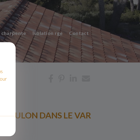
 charpente
Isolation rge
Contact
us
pour
A TOULON DANS LE VAR