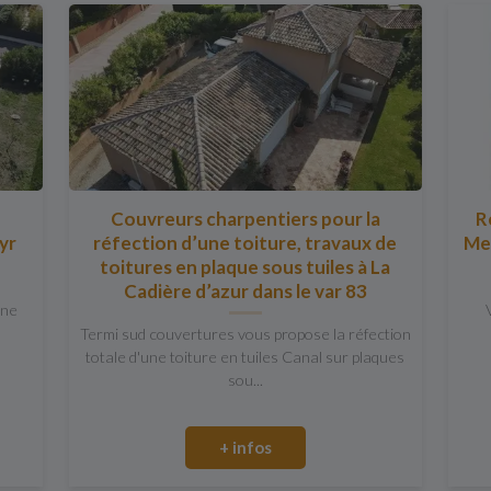
a
Couvreurs charpentiers pour la
R
yr
réfection d’une toiture, travaux de
Mer
toitures en plaque sous tuiles à La
Cadière d’azur dans le var 83
one
Termi sud couvertures vous propose la réfection
totale d'une toiture en tuiles Canal sur plaques
sou...
+ infos