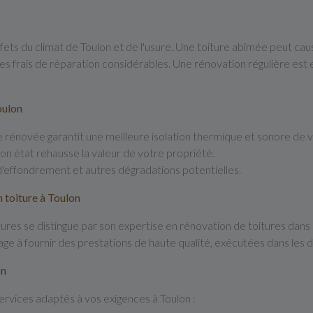
ffets du climat de Toulon et de l'usure. Une toiture abîmée peut caus
es frais de réparation considérables. Une rénovation régulière est e
oulon
e rénovée garantit une meilleure isolation thermique et sonore de v
bon état rehausse la valeur de votre propriété.
d'effondrement et autres dégradations potentielles.
n toiture à Toulon
res se distingue par son expertise en rénovation de toitures dans l
ge à fournir des prestations de haute qualité, exécutées dans les 
on
vices adaptés à vos exigences à Toulon :