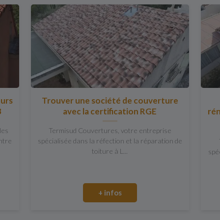
eurs
Trouver une société de couverture
3
avec la certification RGE
rén
les
Termisud Couvertures, votre entreprise
ntre
spécialisée dans la réfection et la réparation de
toiture à L...
spéc
+ infos