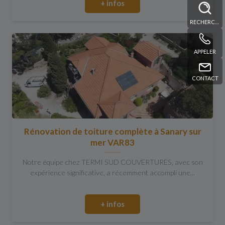
+ infos
RECHERCHE
APPELER
CONTACT
Rénovation de toiture complète à Sanary sur
mer VAR83
Notre équipe chez TERMI SUD COUVERTURES, avec son
expérience significative, a récemment accompli une...
+ infos