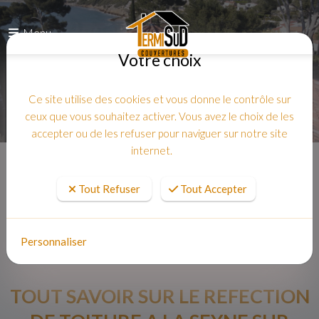
Menu
Votre choix
Ce site utilise des cookies et vous donne le contrôle sur
ceux que vous souhaitez activer. Vous avez le choix de les
accepter ou de les refuser pour naviguer sur notre site
internet.
Accueil
Tout Refuser
Tout Accepter
Personnaliser
TOUT SAVOIR SUR LE REFECTION