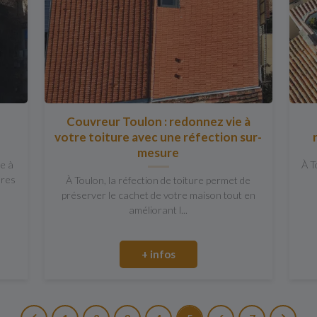
Couvreur Toulon : redonnez vie à
votre toiture avec une réfection sur-
mesure
re à
À T
ures
À Toulon, la réfection de toiture permet de
préserver le cachet de votre maison tout en
améliorant l...
+ infos