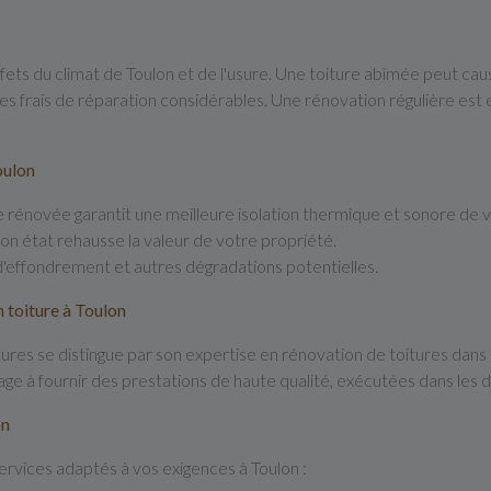
ffets du climat de Toulon et de l'usure. Une toiture abîmée peut caus
es frais de réparation considérables. Une rénovation régulière est e
oulon
e rénovée garantit une meilleure isolation thermique et sonore de v
bon état rehausse la valeur de votre propriété.
d'effondrement et autres dégradations potentielles.
n toiture à Toulon
res se distingue par son expertise en rénovation de toitures dans l
ge à fournir des prestations de haute qualité, exécutées dans les 
on
vices adaptés à vos exigences à Toulon :