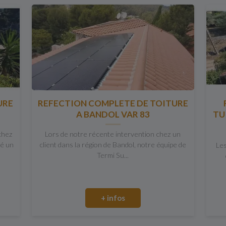
URE
REFECTION COMPLETE DE TOITURE
A BANDOL VAR 83
TU
chez
Lors de notre récente intervention chez un
é un
client dans la région de Bandol, notre équipe de
Les
Termi Su...
+ infos