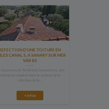
REFECTION D'UNE TOITURE EN
ILES CANAL S, A SANARY SUR MER
VAR 83
 couvreurs de Termi Sud Couvertures, une
entreprise réputée dans le secteur de la
réfection de to...
+ infos