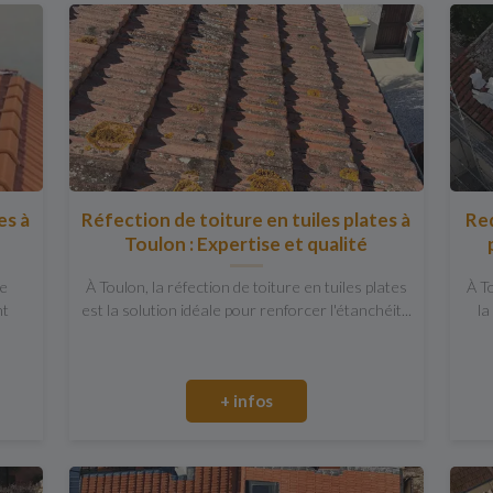
es à
Réfection de toiture en tuiles plates à
Red
Toulon : Expertise et qualité
ne
À Toulon, la réfection de toiture en tuiles plates
À T
nt
est la solution idéale pour renforcer l'étanchéit...
la
+ infos