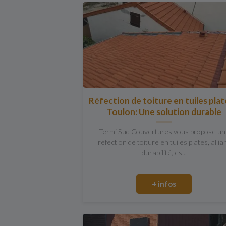
Réfection de toiture en tuiles plat
Toulon: Une solution durable
Termi Sud Couvertures vous propose u
réfection de toiture en tuiles plates, allia
durabilité, es...
+ infos