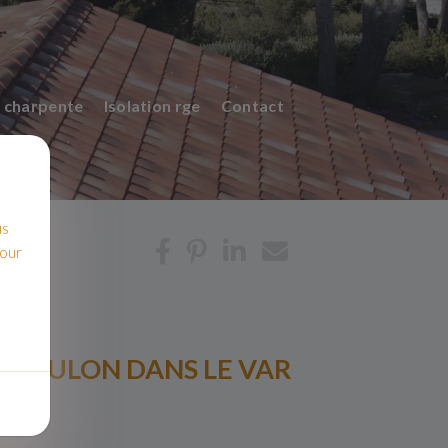
 charpente
Isolation rge
Contact
us
pour
A TOULON DANS LE VAR