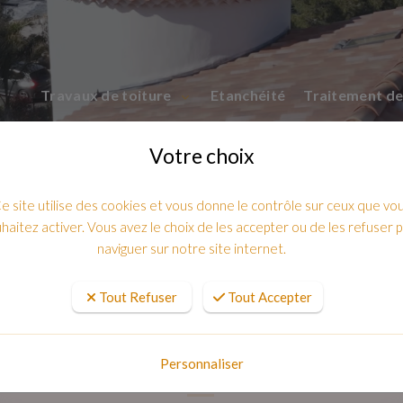
Travaux de toiture
Etanchéité
Traitement de
Votre choix
e site utilise des cookies et vous donne le contrôle sur ceux que vo
haitez activer. Vous avez le choix de les accepter ou de les refuser 
naviguer sur notre site internet.
Tout Refuser
Tout Accepter
E ET LA SECURITE DE VOTRE TOIT 
83
Personnaliser