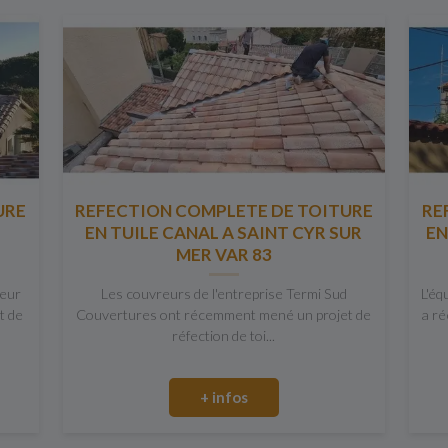
URE
REFECTION COMPLETE DE TOITURE
RE
EN TUILE CANAL A SAINT CYR SUR
EN
MER VAR 83
teur
Les couvreurs de l'entreprise Termi Sud
L'éq
t de
Couvertures ont récemment mené un projet de
a ré
réfection de toi...
+ infos