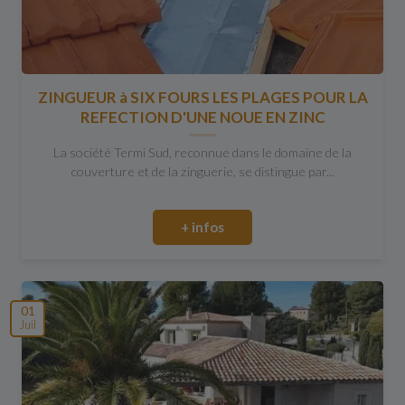
ZINGUEUR à SIX FOURS LES PLAGES POUR LA
REFECTION D'UNE NOUE EN ZINC
La société Termi Sud, reconnue dans le domaine de la
couverture et de la zinguerie, se distingue par...
+ infos
01
Juil