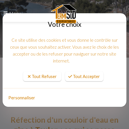
Menu
Votre choix
Ce site utilise des cookies et vous donne le contrôle sur
ceux que vous souhaitez activer. Vous avez le choix de les
accepter ou de les refuser pour naviguer sur notre site
internet.
Accueil
Tout Refuser
Tout Accepter
Personnaliser
Réfection d'un couloir d'eau en