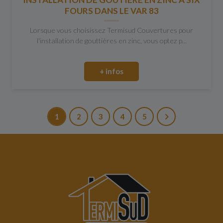
FOURS DANS LE VAR 83
Lorsque vous choisissez Termisud Couvertures pour
l'installation de gouttières en zinc, vous optez p...
+ infos
1
2
3
4
5