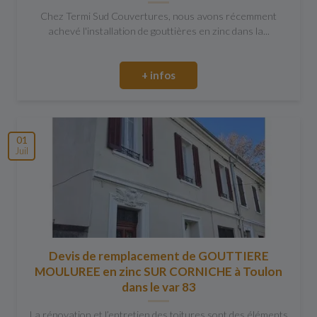
Chez Termi Sud Couvertures, nous avons récemment
achevé l'installation de gouttières en zinc dans la...
+ infos
01
Juil
Devis de remplacement de GOUTTIERE
MOULUREE en zinc SUR CORNICHE à Toulon
dans le var 83
La rénovation et l’entretien des toitures sont des éléments