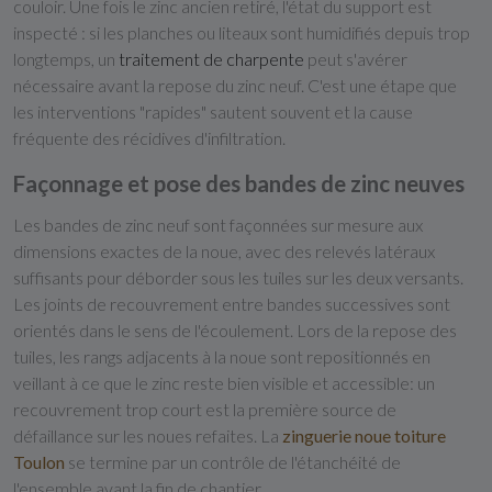
couloir. Une fois le zinc ancien retiré, l'état du support est
inspecté : si les planches ou liteaux sont humidifiés depuis trop
longtemps, un
traitement de charpente
peut s'avérer
nécessaire avant la repose du zinc neuf. C'est une étape que
les interventions "rapides" sautent souvent et la cause
fréquente des récidives d'infiltration.
Façonnage et pose des bandes de zinc neuves
Les bandes de zinc neuf sont façonnées sur mesure aux
dimensions exactes de la noue, avec des relevés latéraux
suffisants pour déborder sous les tuiles sur les deux versants.
Les joints de recouvrement entre bandes successives sont
orientés dans le sens de l'écoulement. Lors de la repose des
tuiles, les rangs adjacents à la noue sont repositionnés en
veillant à ce que le zinc reste bien visible et accessible: un
recouvrement trop court est la première source de
défaillance sur les noues refaites. La
zinguerie noue toiture
Toulon
se termine par un contrôle de l'étanchéité de
l'ensemble avant la fin de chantier.