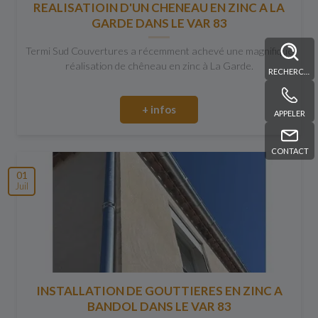
REALISATIOIN D'UN CHENEAU EN ZINC A LA
GARDE DANS LE VAR 83
Termi Sud Couvertures a récemment achevé une magnifique
réalisation de chêneau en zinc à La Garde.
RECHERCHE
+ infos
APPELER
CONTACT
01
Juil
INSTALLATION DE GOUTTIERES EN ZINC A
BANDOL DANS LE VAR 83