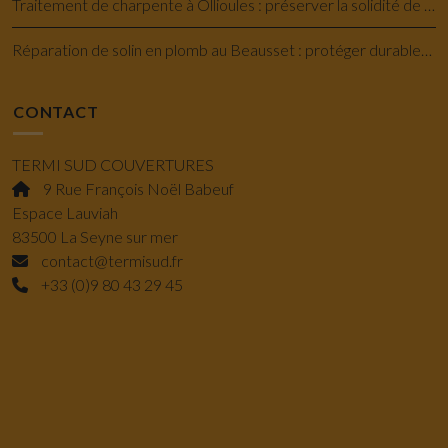
Traitement de charpente à Ollioules : préserver la solidité de votre maison
Réparation de solin en plomb au Beausset : protéger durablement votre toiture
CONTACT
TERMI SUD COUVERTURES
9 Rue François Noël Babeuf
Espace Lauviah
83500 La Seyne sur mer
contact@termisud.fr
+33 (0)9 80 43 29 45