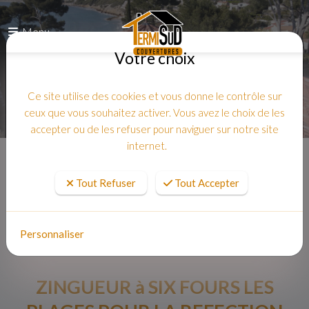
Menu
Votre choix
Ce site utilise des cookies et vous donne le contrôle sur
ceux que vous souhaitez activer. Vous avez le choix de les
accepter ou de les refuser pour naviguer sur notre site
internet.
Accueil
Tout Refuser
Tout Accepter
Personnaliser
ZINGUEUR à SIX FOURS LES