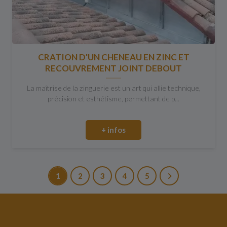
CRATION D'UN CHENEAU EN ZINC ET
RECOUVREMENT JOINT DEBOUT
La maîtrise de la zinguerie est un art qui allie technique,
précision et esthétisme, permettant de p...
+ infos
1
2
3
4
5