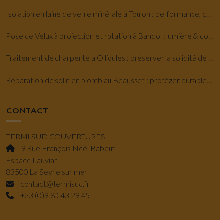
Isolation en laine de verre minérale à Toulon : performance, confort et économie
Pose de Velux à projection et rotation à Bandol : lumière & confort savoir-faire
Traitement de charpente à Ollioules : préserver la solidité de votre maison
Réparation de solin en plomb au Beausset : protéger durablement votre toiture
CONTACT
TERMI SUD COUVERTURES
9 Rue François Noël Babeuf
Espace Lauviah
83500 La Seyne sur mer
contact@termisud.fr
+33 (0)9 80 43 29 45