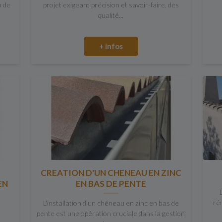
n de
projet exigeant précision et savoir-faire, des
qualité...
+ infos
CREATION D'UN CHENEAU EN ZINC
EN
EN BAS DE PENTE
ré
L'installation d'un chéneau en zinc en bas de
pente est une opération cruciale dans la gestion
a