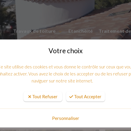
Travaux de toiture
Etanchéité
Traitement de
Votre choix
e site utilise des cookies et vous donne le contrôle sur ceux que vo
haitez activer. Vous avez le choix de les accepter ou de les refuser 
naviguer sur notre site internet.
Tout Refuser
Tout Accepter
LA REFECTION D'UNE NOUE EN ZINC
Personnaliser