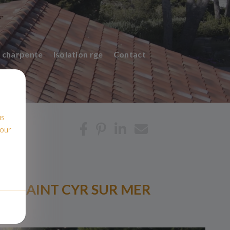
 charpente
Isolation rge
Contact
us
pour
 A SAINT CYR SUR MER