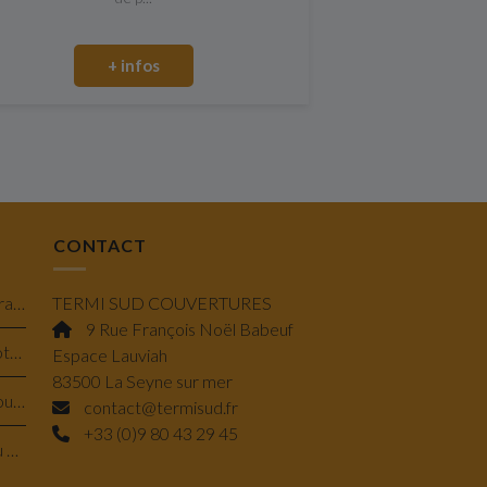
+ infos
CONTACT
Isolation en laine de verre minérale à Toulon : performance, confort et économie
TERMI SUD COUVERTURES
9 Rue François Noël Babeuf
Pose de Velux à projection et rotation à Bandol : lumière & confort savoir-faire
Espace Lauviah
83500 La Seyne sur mer
Traitement de charpente à Ollioules : préserver la solidité de votre maison
contact@termisud.fr
+33 (0)9 80 43 29 45
Réparation de solin en plomb au Beausset : protéger durablement votre toiture