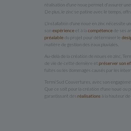
réalisation d'une noue permet d'assurer un
De plus, le zinc se patine avec le temps, of
L'installation d'une noue en zinc nécessite u
son
expérience
et à la
compétence
de ses ar
préalable
du projet pour déterminer le
desi
matière de gestion des eaux pluviales.
Au-delà de la création de noues en zinc, T
de vie de cette dernière et
préserver son ef
fuites ou les dommages causés par les intempé
Termi Sud Couvertures, avec son engageme
Que ce soit pour la création d'une noue ou po
garantissant des
réalisations
à la hauteur de