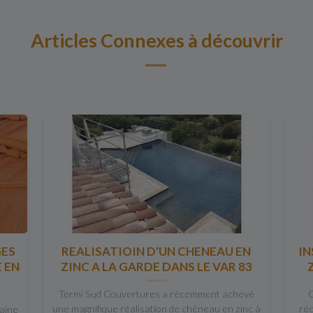
Articles Connexes à découvrir
GES
REALISATIOIN D'UN CHENEAU EN
IN
 EN
ZINC A LA GARDE DANS LE VAR 83
Termi Sud Couvertures a récemment achevé
C
une magnifique réalisation de chêneau en zinc à
réc
maine