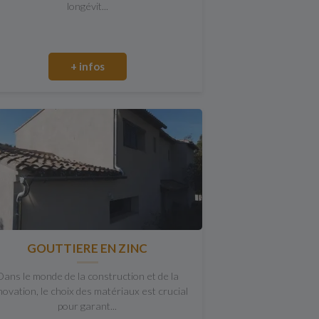
longévit...
+ infos
GOUTTIERE EN ZINC
Dans le monde de la construction et de la
novation, le choix des matériaux est crucial
pour garant...