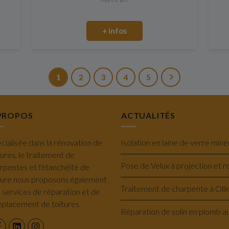
+ infos
1
2
3
4
5
PROPOS
ACTUALITÉS
cialisée dans la rénovation de
tures, le traitement de
rpentes et l'étanchéité de
ture nous proposons également
 services de réparation et de
placement de toitures.