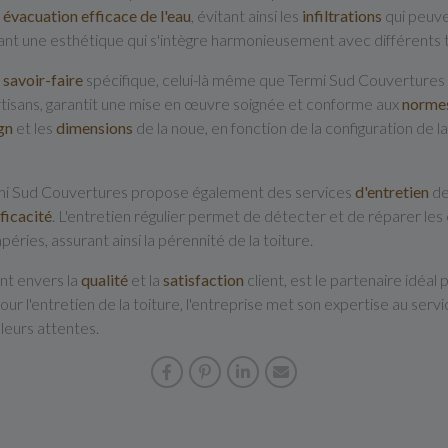
e
évacuation efficace de l'eau
, évitant ainsi les
infiltrations
qui peuve
frant une esthétique qui s'intègre harmonieusement avec différents 
n
savoir-faire
spécifique, celui-là même que Termi Sud Couvertures ap
tisans, garantit une mise en œuvre soignée et conforme aux
norme
gn
et les
dimensions
de la noue, en fonction de la configuration de l
ermi Sud Couvertures propose également des services
d'entretien
de
ficacité
. L'entretien régulier permet de détecter et de réparer le
ries, assurant ainsi la pérennité de la toiture.
nt envers la
qualité
et la
satisfaction
client, est le partenaire idéal
ur l'entretien de la toiture, l'entreprise met son expertise au servi
 leurs attentes.