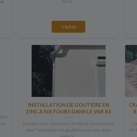
des e...
ail
+ infos
C
INSTALLATION DE GOUTIERE EN
CR
ZINC A SIX FOURS DANS LE VAR 83
R
ation
 un
Lorsque vous choisissez Termisud Couvertures
La
pour l'installation de gouttières en zinc, vous
tec
optez p...