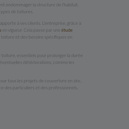
nt endommager la structure de l'habitat.
types de toitures.
porte à ses clients. L'entreprise, grâce à
s
en vigueur. Cela passe par une
étude
a toiture et des besoins spécifiques en
 toiture, essentiels pour prolonger la durée
s éventuelles détériorations, comme les
 pour tous les projets de couverture en zinc.
ce des particuliers et des professionnels,