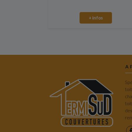
+ infos
A 
Spé
toi
cha
toi
des
rem