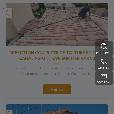
27
Avr
REFECTION COMPLETE DE TOITURE EN TUILE
RECHERCHE
CANAL A SAINT CYR SUR MER VAR 83
Les couvreurs de l'entreprise Termi Sud Couvertures ont
APPELER
récemment mené un projet de réfection de toi...
CONTACT
+ infos
27