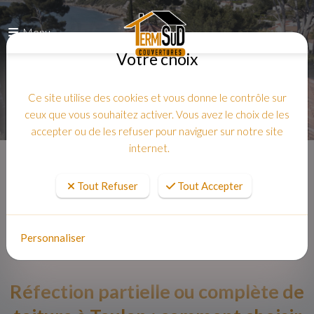
Menu
Votre choix
Ce site utilise des cookies et vous donne le contrôle sur
ceux que vous souhaitez activer. Vous avez le choix de les
accepter ou de les refuser pour naviguer sur notre site
internet.
Accueil
Tout Refuser
Tout Accepter
Personnaliser
Réfection partielle ou complète de