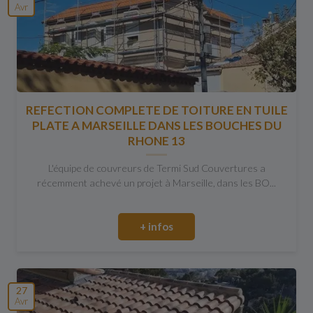
Avr
REFECTION COMPLETE DE TOITURE EN TUILE
PLATE A MARSEILLE DANS LES BOUCHES DU
RHONE 13
L'équipe de couvreurs de Termi Sud Couvertures a
récemment achevé un projet à Marseille, dans les BO...
+ infos
27
Avr