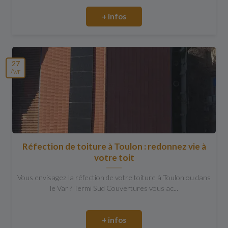
+ infos
27
Avr
Réfection de toiture à Toulon : redonnez vie à
votre toit
Vous envisagez la réfection de votre toiture à Toulon ou dans
le Var ? Termi Sud Couvertures vous ac...
+ infos