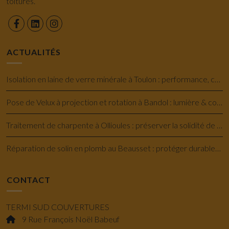
toitures.
ACTUALITÉS
Isolation en laine de verre minérale à Toulon : performance, confort et économie
Pose de Velux à projection et rotation à Bandol : lumière & confort savoir-faire
Traitement de charpente à Ollioules : préserver la solidité de votre maison
Réparation de solin en plomb au Beausset : protéger durablement votre toiture
CONTACT
TERMI SUD COUVERTURES
9 Rue François Noël Babeuf