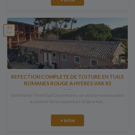
27
Avr
REFECTION COMPLETE DE TOITURE EN TUILE
ROMANES ROUGE A HYERES VAR 83
L'entreprise Termi Sud Couvertures, un acteur reconnu dans
le secteur de la couverture et de la toit...
+ infos