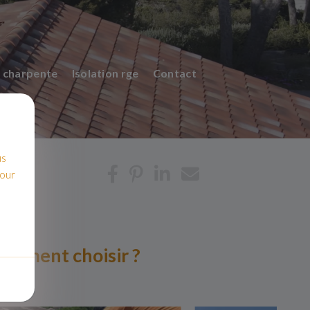
 charpente
Isolation rge
Contact
us
pour
comment choisir ?