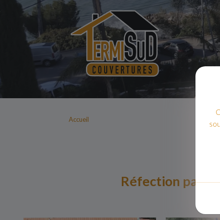
C
Accueil
sou
Réfection partie