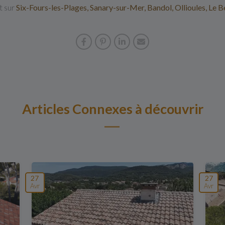
t sur
Six-Fours-les-Plages, Sanary-sur-Mer, Bandol, Ollioules, Le B
Articles Connexes à découvrir
27
27
Avr
Avr