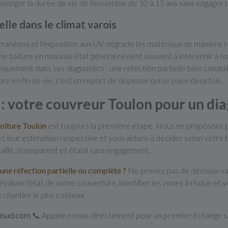
olonger la durée de vie de l'ensemble de 10 à 15 ans sans engager u
elle dans le climat varois
erranéens et l'exposition aux UV dégrade les matériaux de manière
 toiture en mauvais état général revient souvent à intervenir à no
iquement dans ses diagnostics : une réfection partielle bien condu
re en fin de vie, c'est un report de dépense qui se paye deux fois.
: votre couvreur Toulon pour un di
toiture Toulon
est toujours la première étape. Nous ne proposons p
 leur estimation respective et vous aidons à décider selon votre bu
aillé, transparent et établi sans engagement.
 une réfection partielle ou complète ?
Ne prenez pas de décision san
aluer l'état de votre couverture, identifier les zones à risque et 
 chantier le plus coûteux.
misud.com
📞 Appelez-nous directement pour un premier échange 