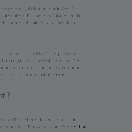
re conserve globalement son intégrité.
lante autour d'un joint de dilatation ou d'un
charpente soit saine et que l'âge de la
erture de plus de 30 à 40 ans présente
toiture (si elle existe) est perforée. Des
taques fongiques ou d'insectes), ou encore
est non seulement justifiée, mais
t ?
état de l'étanchéité de sous-toiture. Un
 est cohérente. Dans ce cas, une
intervention