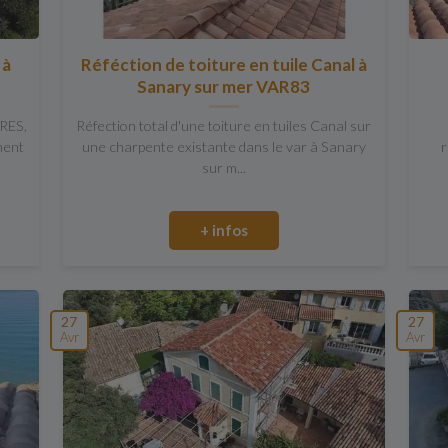
 à
Réféction de toiture en tuile Canal à
Sanary sur mer VAR83
RES,
Réfection total d'une toiture en tuiles Canal sur
ment
une charpente existante dans le var à Sanary
r
sur m...
+ infos
27
27
Avr
Avr