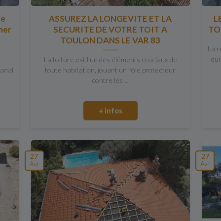
ne
ASSUREZ LA LONGEVITE ET LA
L
mer
SECURITE DE VOTRE TOIT A
TO
TOULON DANS LE VAR 83
La r
qui
La toiture est l'un des éléments cruciaux de
Canal
toute habitation, jouant un rôle protecteur
contre les ...
+ infos
27
27
Avr
Avr