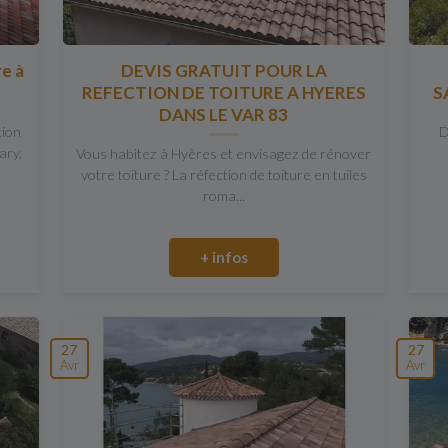
re à
DEVIS GRATUIT POUR LA
REFECTION DE TOITURE A HYERES
S
DANS LE VAR 83
tion
D
ary,
Vous habitez à Hyères et envisagez de rénover
votre toiture ? La réfection de toiture en tuiles
roma...
+ infos
27
27
Avr
Avr