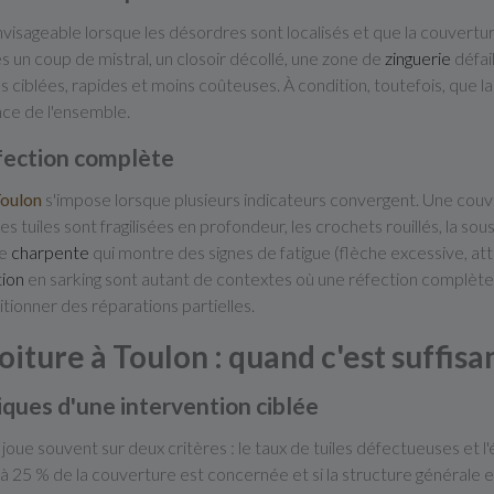
visageable lorsque les désordres sont localisés et que la couvertu
 un coup de mistral, un closoir décollé, une zone de
zinguerie
défail
 ciblées, rapides et moins coûteuses. À condition, toutefois, que la 
ce de l'ensemble.
éfection complète
Toulon
s'impose lorsque plusieurs indicateurs convergent. Une couv
uiles sont fragilisées en profondeur, les crochets rouillés, la sous-
ne
charpente
qui montre des signes de fatigue (flèche excessive, at
tion
en sarking sont autant de contextes où une réfection complète 
ionner des réparations partielles.
oiture à Toulon : quand c'est suffisan
ques d'une intervention ciblée
joue souvent sur deux critères : le taux de tuiles défectueuses et l'
0 à 25 % de la couverture est concernée et si la structure générale