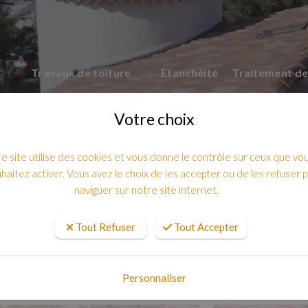
Travaux de toiture
Etanchéité
Traitement de
Votre choix
e site utilise des cookies et vous donne le contrôle sur ceux que vo
haitez activer. Vous avez le choix de les accepter ou de les refuser 
naviguer sur notre site internet.
Tout Refuser
Tout Accepter
lle ou complète de toiture à Toulon : 
Personnaliser