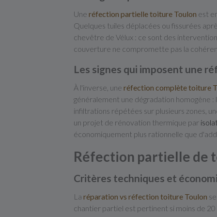
Une
réfection partielle toiture Toulon
est en
Quelques tuiles déplacées ou fissurées après
chevêtre de Vélux : ce sont des interventions
couverture ne compromette pas la cohéren
Les signes qui imposent une r
À l'inverse, une
réfection complète toiture 
généralement une dégradation homogène : les t
infiltrations répétées sur plusieurs zones, u
un projet de rénovation thermique par
isola
économiquement plus rationnelle que d'addit
Réfection partielle de t
Critères techniques et économi
La
réparation vs réfection toiture Toulon
se 
chantier partiel est pertinent si moins de 2