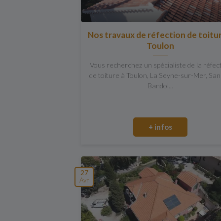
Nos travaux de réfection de toitu
Toulon
Vous recherchez un spécialiste de la réfec
de toiture à Toulon, La Seyne-sur-Mer, San
Bandol...
+ infos
27
Avr