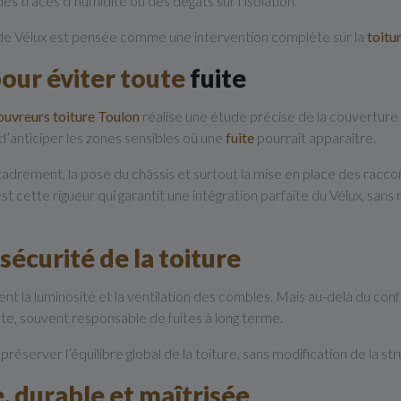
, des traces d’humidité ou des dégâts sur l’isolation.
e Vélux est pensée comme une intervention complète sur la
toitu
our éviter toute
fuite
ouvreurs toiture Toulon
réalise une étude précise de la couverture e
d’anticiper les zones sensibles où une
fuite
pourrait apparaître.
cadrement, la pose du châssis et surtout la mise en place des raccor
t cette rigueur qui garantit une intégration parfaite du Vélux, sans
sécurité de la toiture
la luminosité et la ventilation des combles. Mais au-delà du confort
ante, souvent responsable de fuites à long terme.
à préserver l’équilibre global de la toiture, sans modification de la st
, durable et maîtrisée