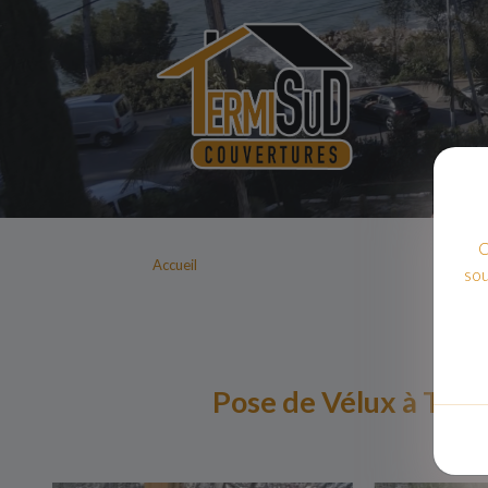
C
Accueil
sou
Pose de Vélux à Toul