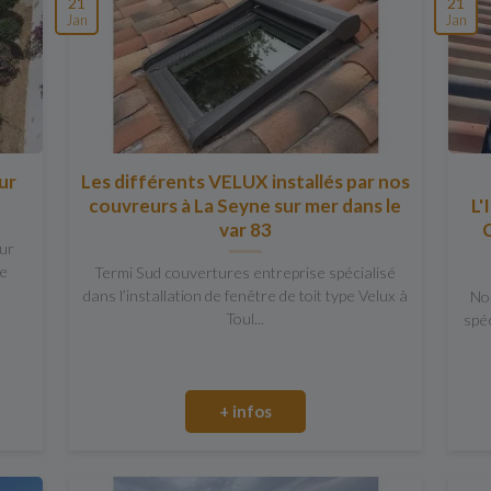
21
21
Jan
Jan
ur
Les différents VELUX installés par nos
couvreurs à La Seyne sur mer dans le
L
var 83
ur
re
Termi Sud couvertures entreprise spécialisé
dans l’installation de fenêtre de toit type Velux à
No
Toul...
spéc
+ infos