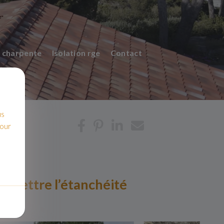
 charpente
Isolation rge
Contact
us
pour
romettre l’étanchéité