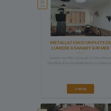
21
Jan
INSTALLATION D'UN PUITS D
LUMIERE A SANARY SUR MER
Sanary-sur-Mer, joyau de la Côte d'Azur
bénéficie d'un ensoleillement exceptionne
+ infos