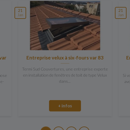
21
21
Jan
Jan
var
Entreprise velux à six-fours var 83
E
Termi Sud Couvertures, une entreprise experte
en installation de fenêtres de toit de type Velux
pose
Si v
dans...
re-
avo
+ infos