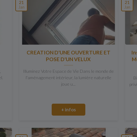
21
21
Jan
Jan
E
CREATION D'UNE OUVERTURE ET
In
POSE D'UN VELUX
Me
,
Illuminez Votre Espace de Vie Dans le monde de
l.
l'aménagement intérieur, la lumière naturelle
B
joue u...
priv
+ infos