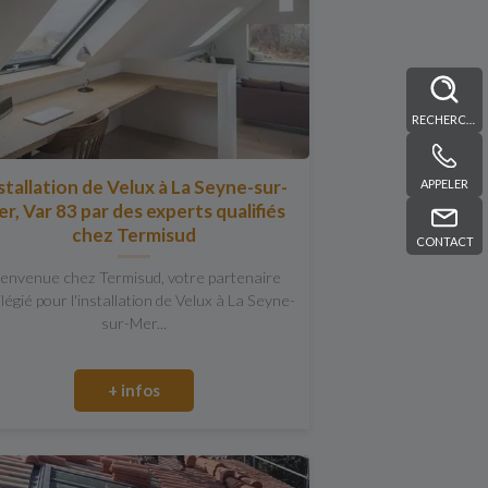
RECHERCHE
stallation de Velux à La Seyne-sur-
APPELER
r, Var 83 par des experts qualifiés
chez Termisud
CONTACT
ienvenue chez Termisud, votre partenaire
ilégié pour l'installation de Velux à La Seyne-
sur-Mer...
+ infos