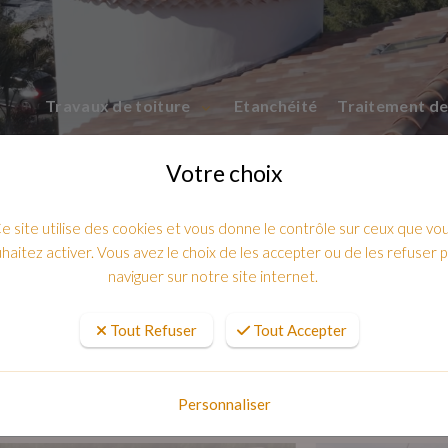
Travaux de toiture
Etanchéité
Traitement de
Votre choix
e site utilise des cookies et vous donne le contrôle sur ceux que vo
haitez activer. Vous avez le choix de les accepter ou de les refuser 
naviguer sur notre site internet.
Tout Refuser
Tout Accepter
on : apporter de la lumière sans comp
Personnaliser