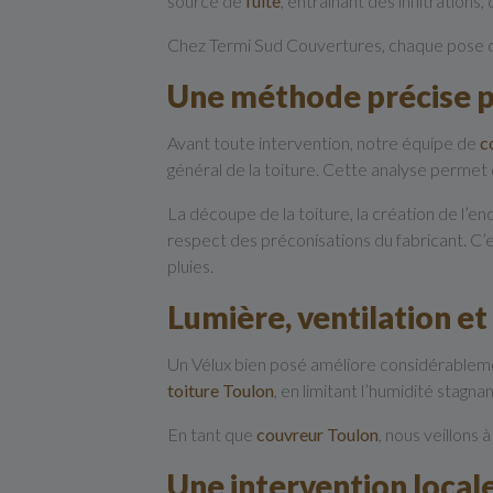
source de
fuite
, entraînant des infiltrations
Chez Termi Sud Couvertures, chaque pose d
Une méthode précise p
Avant toute intervention, notre équipe de
c
général de la toiture. Cette analyse permet 
La découpe de la toiture, la création de l’en
respect des préconisations du fabricant. C’es
pluies.
Lumière, ventilation et 
Un Vélux bien posé améliore considérablement 
toiture Toulon
, en limitant l’humidité stagn
En tant que
couvreur Toulon
, nous veillons 
Une intervention locale