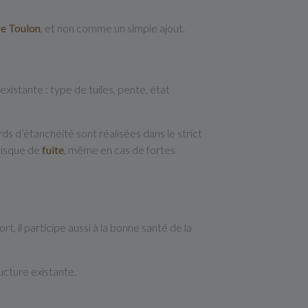
re Toulon
, et non comme un simple ajout.
xistante : type de tuiles, pente, état
ds d’étanchéité sont réalisées dans le strict
 risque de
fuite
, même en cas de fortes
, il participe aussi à la bonne santé de la
ructure existante.