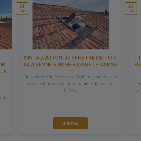
21
21
Jan
Jan
INSTALLATION DE FENETRE DE TOIT
I
UR
A LA SEYNE SUR MER DANS LE VAR 83
Ve
 LA
L'installation de fenêtres de toit, notamment des
Velux, est une excellente manière d'apporter
V
lumiè...
fe
eyne
+ infos