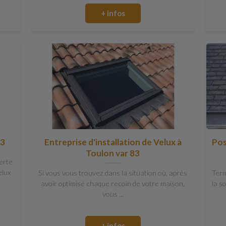
+ infos
83
Entreprise d'installation de Velux à
Pos
Toulon var 83
erte
elux
Si vous vous trouvez dans la situation où, après
Term
avoir optimisé chaque recoin de votre maison,
la s
vous ...
+ infos