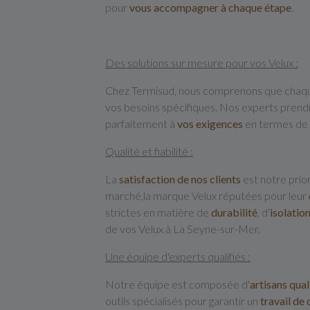
pour
vous accompagner
à chaque étape
.
Des solutions sur mesure pour vos Velux :
Chez Termisud, nous comprenons que chaque p
vos besoins spécifiques. Nos experts pren
parfaitement à
vos exigences
en termes de
Qualité et fiabilité :
La
satisfaction de nos clients
est notre prio
marché,la marque Velux réputées pour leur
strictes en matière de
durabilité
, d'
isolatio
de vos Velux à La Seyne-sur-Mer.
Une équipe d'experts qualifiés :
Notre équipe est composée d'
artisans qual
outils spécialisés pour garantir un
travail de 