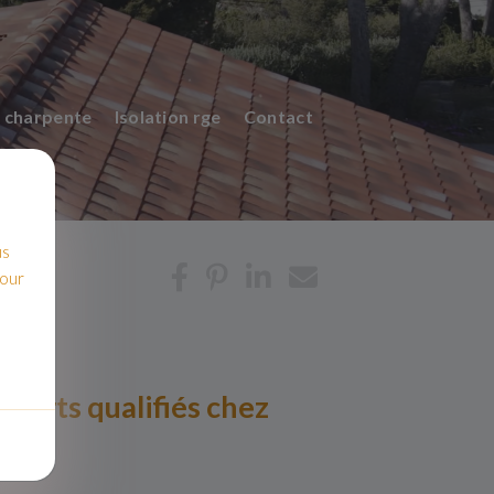
 charpente
Isolation rge
Contact
us
pour
xperts qualifiés chez