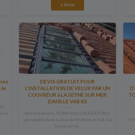
+ infos
 nos
DEVIS GRATUIT POUR
 le
L'INSTALLATION DE VELUX PAR UN
D
COUVREUR à LA SEYNE SUR MER
TO
DANS LE VAR 83
isé
lux à
Nos techniciens TERMI SUD COUVERTURES
spécialistes dans la pose de fenêtres de toit à la
l'i
Seyne sur m...