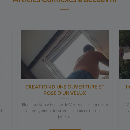
E
CREATION D'UNE OUVERTURE ET
In
POSE D'UN VELUX
,
Illuminez Votre Espace de Vie Dans le monde de
V
l.
l'aménagement intérieur, la lumière naturelle
a
joue u...