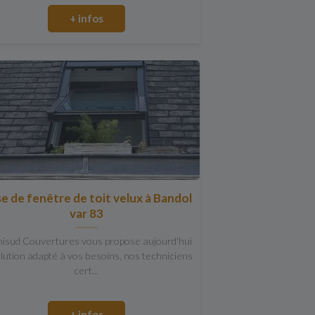
+ infos
e de fenêtre de toit velux à Bandol
var 83
isud Couvertures vous propose aujourd'hui
olution adapté à vos besoins, nos techniciens
cert...
+ infos