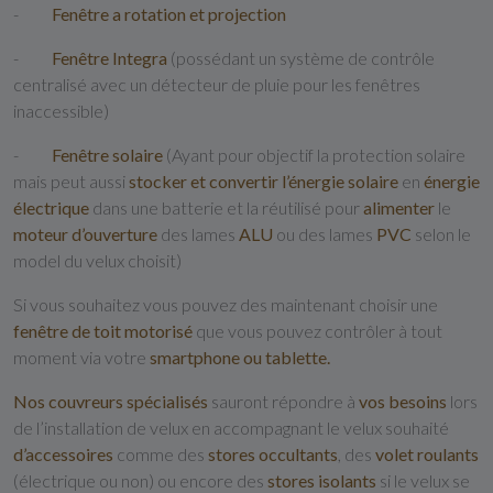
-
Fenêtre a rotation et projection
-
Fenêtre Integra
(possédant un système de contrôle
centralisé avec un détecteur de pluie pour les fenêtres
inaccessible)
-
Fenêtre solaire
(Ayant pour objectif la protection solaire
mais peut aussi
stocker et convertir
l’énergie solaire
en
énergie
électrique
dans une batterie et la réutilisé pour
alimenter
le
moteur d’ouverture
des lames
ALU
ou des lames
PVC
selon le
model du velux choisit)
Si vous souhaitez vous pouvez des maintenant choisir une
fenêtre de toit motorisé
que vous pouvez contrôler à tout
moment via votre
smartphone ou tablette.
Nos couvreurs spécialisés
sauront répondre à
vos besoins
lors
de l’installation de velux en accompagnant le velux souhaité
d’accessoires
comme des
stores occultants
, des
volet roulants
(électrique ou non) ou encore des
stores isolants
si le velux se