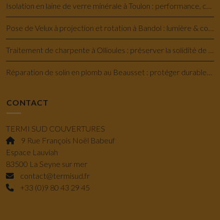
Isolation en laine de verre minérale à Toulon : performance, confort et économie
Pose de Velux à projection et rotation à Bandol : lumière & confort savoir-faire
Traitement de charpente à Ollioules : préserver la solidité de votre maison
Réparation de solin en plomb au Beausset : protéger durablement votre toiture
CONTACT
TERMI SUD COUVERTURES
9 Rue François Noël Babeuf
Espace Lauviah
83500 La Seyne sur mer
contact@termisud.fr
+33 (0)9 80 43 29 45