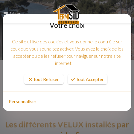
Menu
Votre choix
Ce site utilise des cookies et vous donne le contrôle sur
ceux que vous souhaitez activer. Vous avez le choix de les
accepter ou de les refuser pour naviguer sur notre site
internet.
Accueil
Tout Refuser
Tout Accepter
Personnaliser
Les différents VELUX installés par