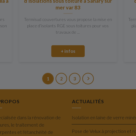
la à
d’isolations sous toiture à Sanary sur
mer var 83
urs
Termisud couvertures vous propose la mise en
Ter
ison
place d’isolants RGE sous toitures pour vos
pl
travaux de ...
+ infos
1
2
3
PROPOS
ACTUALITÉS
cialisée dans la rénovation de
tures, le traitement de
rpentes et l'étanchéité de