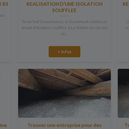
 83
REALISATION D'UNE ISOLATION
RE
SOUFFLEE
iau
Termi Sud Couvertures, a récemment réalisé un
L
projet d'isolation soufflée à La Valette du Var qui
cr
té...
+ infos
aine
Trouver une entreprise pour des
T