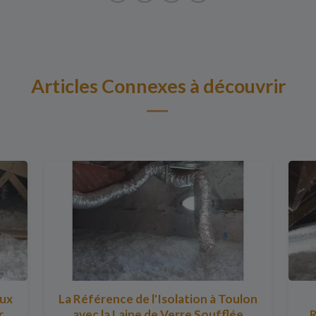
Articles Connexes à découvrir
aux
La Référence de l'Isolation à Toulon
r
avec la Laine de Verre Soufflée