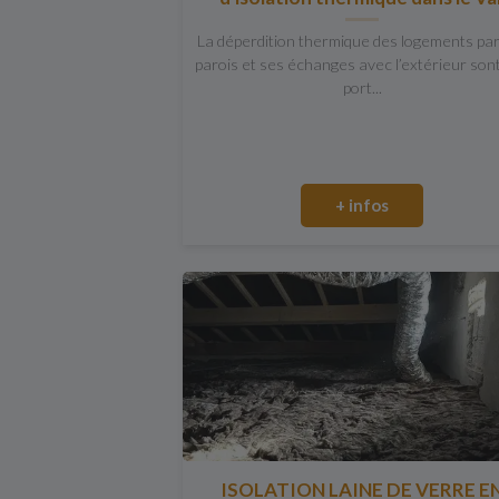
La déperdition thermique des logements pa
parois et ses échanges avec l’extérieur son
port...
+ infos
ISOLATION LAINE DE VERRE E