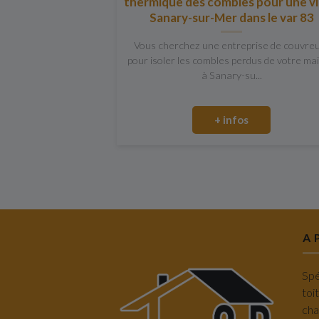
thermique des combles pour une vil
Sanary-sur-Mer dans le var 83
Vous cherchez une entreprise de couvre
pour isoler les combles perdus de votre ma
à Sanary-su...
+ infos
A 
Spé
toi
cha