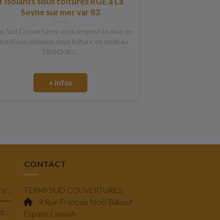
d'Isolants sous toitures RGE à La
Seyne sur mer var 83
mi Sud Couvertures vous propose la mise en
ace d’une isolation sous toiture en rouleau
TRISO-SU...
+ infos
CONTACT
Isolation en laine de verre minérale à Toulon : performance, confort et économie
TERMI SUD COUVERTURES
9 Rue François Noël Babeuf
Pose de Velux à projection et rotation à Bandol : lumière & confort savoir-faire
Espace Lauviah