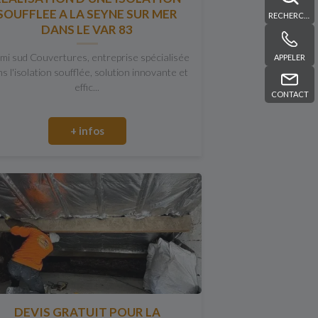
SOUFFLEE A LA SEYNE SUR MER
RECHERCHE
DANS LE VAR 83
mi sud Couvertures, entreprise spécialisée
APPELER
s l'isolation soufflée, solution innovante et
effic...
CONTACT
+ infos
DEVIS GRATUIT POUR LA