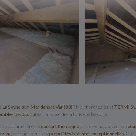
e
La Seyne-sur-Mer dans le Var (83)
? Ne cherchez plus!
TERMI S
combles perdus
qui saura répondre à tous vos besoins.
lle pour améliorer le
confort thermique
de votre habitation et
rédu
rmant
, reconnu pour ses
propriétés isolantes
exceptionnelles
. Grâ