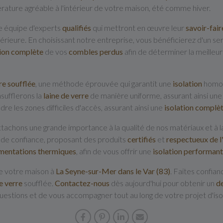
ature agréable à l'intérieur de votre maison, été comme hiver.
e équipe d'experts
qualifiés
qui mettront en œuvre leur
savoir-fair
érieure. En choisissant notre entreprise, vous bénéficierez d'un se
ion
complète
de vos
combles
perdus
afin de déterminer la meille
re soufflée
, une méthode éprouvée qui garantit une
isolation
homogè
sufflerons la
laine de verre
de manière uniforme, assurant ainsi un
e les zones difficiles d'accès, assurant ainsi une
isolation
complè
ttachons une grande importance à la qualité de nos matériaux et à la
s de confiance, proposant des produits
certifiés
et
respectueux
de
mentations thermiques
, afin de vous offrir une
isolation performan
de votre maison à
La Seyne-sur-Mer dans le Var (83)
. Faites confian
e
verre
soufflée.
Contactez-nous
dès aujourd'hui pour obtenir un
d
 questions et de vous accompagner tout au long de votre projet d'is