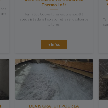
Thermo Loft
r ses
t des
Termi Sud Couvertures est une société
spécialisée dans l'isolation et la rénovation de
Ter
toitures.
dan
+ infos
N
DEVIS GRATUIT POUR LA