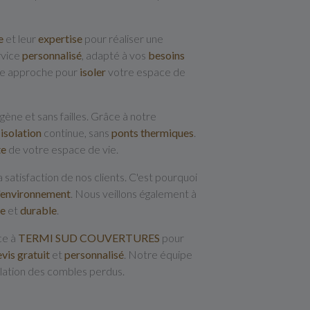
e
et leur
expertise
pour réaliser une
rvice
personnalisé
, adapté à vos
besoins
ure approche pour
isoler
votre espace de
ne et sans failles. Grâce à notre
e
isolation
continue, sans
ponts thermiques
.
te
de votre espace de vie.
 satisfaction de nos clients. C'est pourquoi
l'environnement
. Nous veillons également à
te
et
durable
.
ce à
TERMI SUD COUVERTURES
pour
evis
gratuit
et
personnalisé
. Notre équipe
olation des combles perdus.