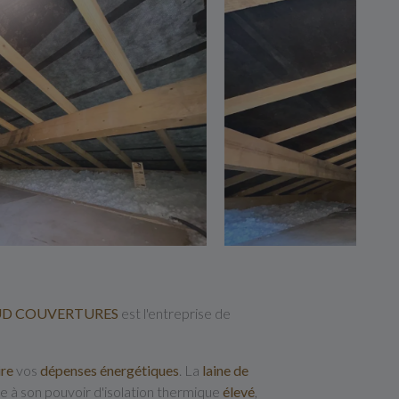
UD COUVERTURES
est l'entreprise de
ire
vos
dépenses
énergétiques
. La
laine de
ce à son pouvoir d'isolation thermique
élevé
,