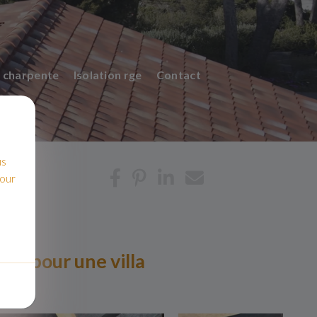
 charpente
Isolation rge
Contact
us
pour
es pour une villa