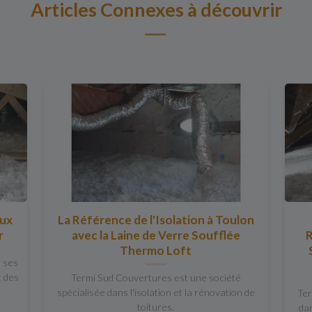
Articles Connexes à découvrir
aux
La Référence de l'Isolation à Toulon
r
avec la Laine de Verre Soufflée
Thermo Loft
r ses
t des
Termi Sud Couvertures est une société
spécialisée dans l'isolation et la rénovation de
Ter
toitures.
dan