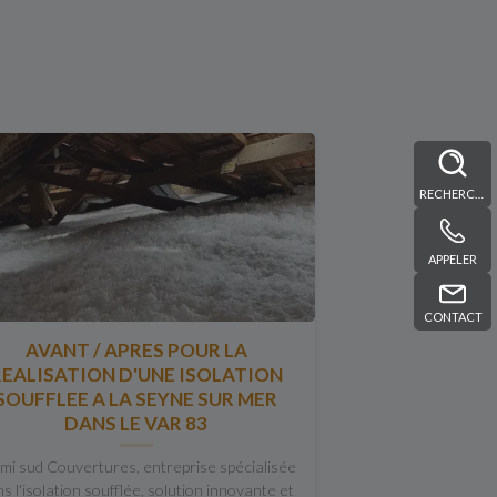
RECHERCHE
APPELER
CONTACT
AVANT / APRES POUR LA
REALISATION D'UNE ISOLATION
SOUFFLEE A LA SEYNE SUR MER
DANS LE VAR 83
mi sud Couvertures, entreprise spécialisée
s l'isolation soufflée, solution innovante et