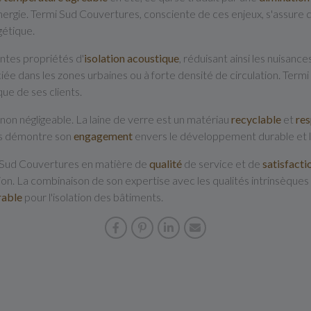
ergie. Termi Sud Couvertures, consciente de ces enjeux, s'assure q
gétique.
entes propriétés d'
isolation acoustique
, réduisant ainsi les nuisanc
ée dans les zones urbaines ou à forte densité de circulation. Termi
ue de ses clients.
non négligeable. La laine de verre est un matériau
recyclable
et
re
es démontre son
engagement
envers le développement durable et 
mi Sud Couvertures en matière de
qualité
de service et de
satisfacti
ion. La combinaison de son expertise avec les qualités intrinsèques 
rable
pour l'isolation des bâtiments.