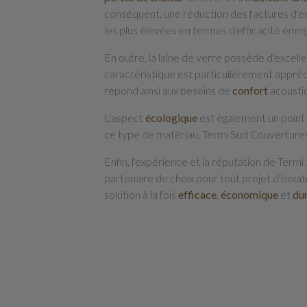
conséquent, une réduction des factures d'én
les plus élevées en termes d'efficacité éner
En outre, la laine de verre possède d'excell
caractéristique est particulièrement appréci
répond ainsi aux besoins de
confort
acoustiq
L'aspect
écologique
est également un point 
ce type de matériau, Termi Sud Couvertur
Enfin, l'expérience et la réputation de Ter
partenaire de choix pour tout projet d'isolat
solution à la fois
efficace
,
économique
et
du