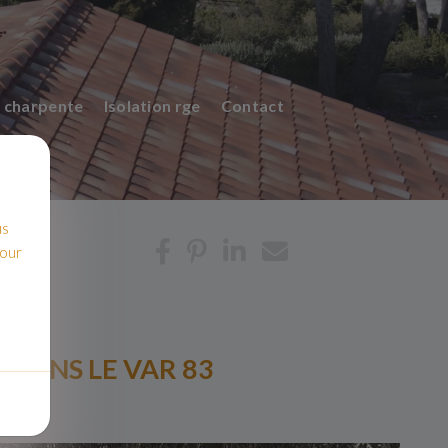
 charpente
Isolation rge
Contact
us
pour
 DANS LE VAR 83