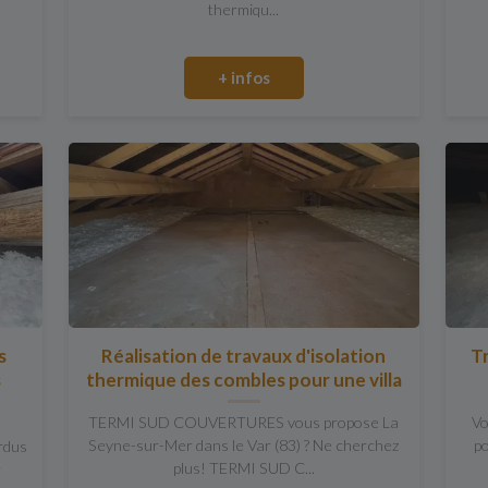
thermiqu...
+ infos
s
Réalisation de travaux d'isolation
T
s
thermique des combles pour une villa
TERMI SUD COUVERTURES vous propose La
Vo
Seyne-sur-Mer dans le Var (83) ? Ne cherchez
po
erdus
plus! TERMI SUD C...
r