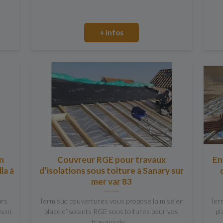
+ infos
on
Couvreur RGE pour travaux
En
la à
d’isolations sous toiture à Sanary sur
mer var 83
urs
Termisud couvertures vous propose la mise en
Ter
ison
place d’isolants RGE sous toitures pour vos
pl
travaux de ...