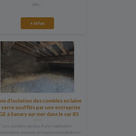
effic...
+ infos
is d'isolation des combles en laine
 verre soufflés par une entreprise
GE à Sanary sur mer dans le var 83
Les combles perdus d'une habitation
résentent souvent un espace inexploité en