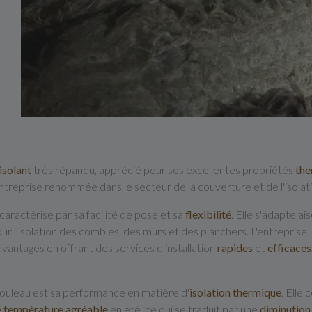
isolant
très répandu, apprécié pour ses excellentes propriétés
the
reprise renommée dans le secteur de la couverture et de l'isolation
 caractérise par sa facilité de pose et sa
flexibilité
. Elle s'adapte a
é pour l'isolation des combles, des murs et des planchers. L'entrepri
vantages en offrant des services d'installation
rapides
et
efficaces
n rouleau est sa performance en matière d'
isolation thermique
. Elle
e température agréable
en été, ce qui se traduit par une
diminution