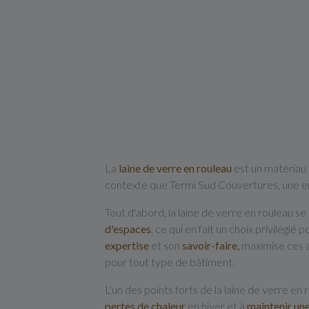
La
laine de verre en rouleau
est un matériau
contexte que Termi Sud Couvertures, une ent
Tout d'abord, la laine de verre en rouleau se
d'espaces
, ce qui en fait un choix privilégi
expertise
et son
savoir-faire,
maximise ces a
pour tout type de bâtiment.
L'un des points forts de la laine de verre e
pertes de chaleur
en hiver et à
maintenir un