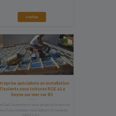
+ infos
treprise spécialisée en installation
d'Isolants sous toitures RGE à La
Seyne sur mer var 83
mi Sud Couvertures vous propose la mise en
ace d’une isolation sous toiture en rouleau
TRISO-SU...