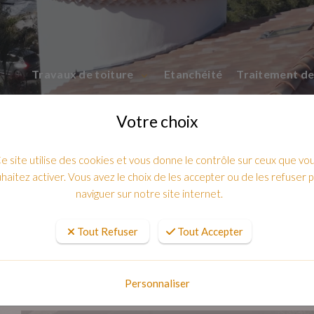
Travaux de toiture
Etanchéité
Traitement de
Votre choix
e site utilise des cookies et vous donne le contrôle sur ceux que vo
haitez activer. Vous avez le choix de les accepter ou de les refuser 
naviguer sur notre site internet.
Tout Refuser
Tout Accepter
E DE VERRE EN ROULEAU A TOULON
Personnaliser