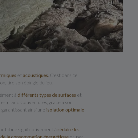
rmiques
et
acoustiques
. C'est dans ce
, tire son épingle du jeu.
isément à
différents types de surfaces
et
se Termi Sud Couvertures, grâce à son
, garantissant ainsi une
isolation optimale
 contribue significativement à
réduire les
 de la consommation énergétique
et, par