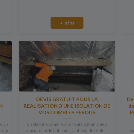
+ infos
DEVIS GRATUIT POUR LA
Dev
N
REALISATION D'UNE ISOLATION DE
de
VOS COMBLES PERDUS
R
sé un
L'isolation des murs intérieurs est un enjeu
r qui
crucial dans le bâtiment, tant pour le confort
rep