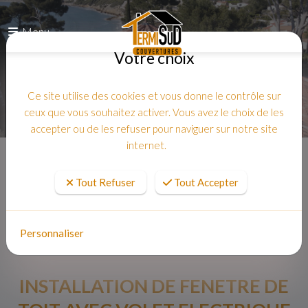
Menu
Votre choix
Ce site utilise des cookies et vous donne le contrôle sur
ceux que vous souhaitez activer. Vous avez le choix de les
accepter ou de les refuser pour naviguer sur notre site
internet.
Accueil
Tout Refuser
Tout Accepter
Personnaliser
INSTALLATION DE FENETRE DE