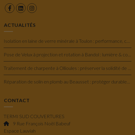
ACTUALITÉS
Isolation en laine de verre minérale à Toulon : performance, confort et économie
Pose de Velux à projection et rotation à Bandol : lumière & confort savoir-faire
Traitement de charpente à Ollioules : préserver la solidité de votre maison
Réparation de solin en plomb au Beausset : protéger durablement votre toiture
CONTACT
TERMI SUD COUVERTURES
9 Rue François Noël Babeuf
Espace Lauviah