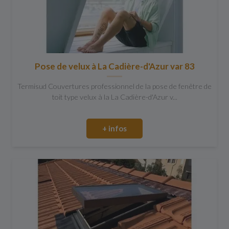
Pose de velux à La Cadière-d'Azur var 83
Termisud Couvertures professionnel de la pose de fenêtre de
toit type velux à la La Cadière-d'Azur v...
+ infos