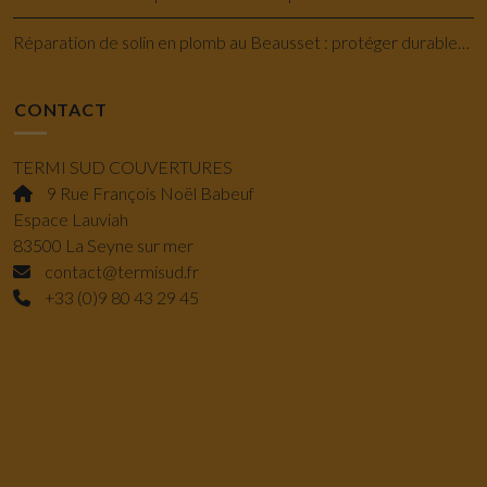
Réparation de solin en plomb au Beausset : protéger durablement votre toiture
CONTACT
TERMI SUD COUVERTURES
9 Rue François Noël Babeuf
Espace Lauviah
83500 La Seyne sur mer
contact@termisud.fr
+33 (0)9 80 43 29 45