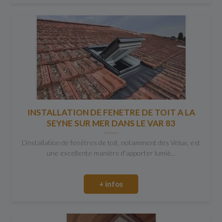
INSTALLATION DE FENETRE DE TOIT A LA
SEYNE SUR MER DANS LE VAR 83
L'installation de fenêtres de toit, notamment des Velux, est
une excellente manière d'apporter lumiè...
+ infos