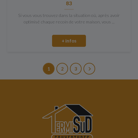
83
Si vous vous trouvez dans la situation où, après avoir
optimisé chaque recoin de votre maison, vous ...
+ infos
1
2
3