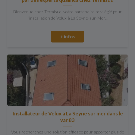
Bienvenue chez Termisud, votre partenaire privilégié pour
l'installation de Velux à La Seyne-sur-Mer...
+ infos
Installateur de Velux à La Seyne sur mer dans le
var 83
Vous recherchez une solution efficace pour apporter plus de