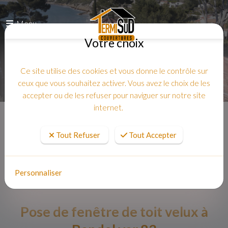
Menu
Votre choix
Ce site utilise des cookies et vous donne le contrôle sur
ceux que vous souhaitez activer. Vous avez le choix de les
accepter ou de les refuser pour naviguer sur notre site
internet.
Accueil
Tout Refuser
Tout Accepter
Personnaliser
Pose de fenêtre de toit velux à