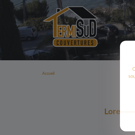
C
Accueil
sou
Lorem ip