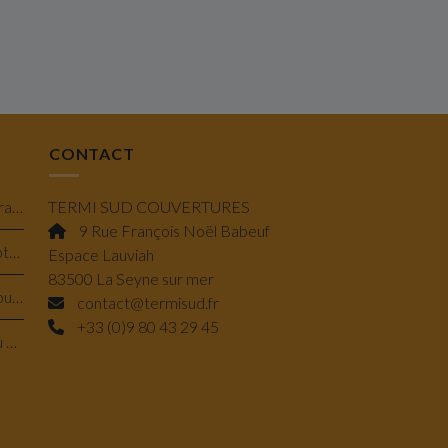
CONTACT
Isolation en laine de verre minérale à Toulon : performance, confort et économie
TERMI SUD COUVERTURES
9 Rue François Noël Babeuf
Pose de Velux à projection et rotation à Bandol : lumière & confort savoir-faire
Espace Lauviah
83500 La Seyne sur mer
Traitement de charpente à Ollioules : préserver la solidité de votre maison
contact@termisud.fr
+33 (0)9 80 43 29 45
Réparation de solin en plomb au Beausset : protéger durablement votre toiture