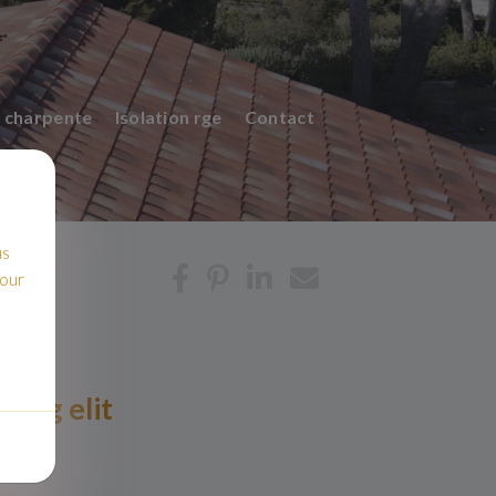
 charpente
Isolation rge
Contact
us
pour
cing elit