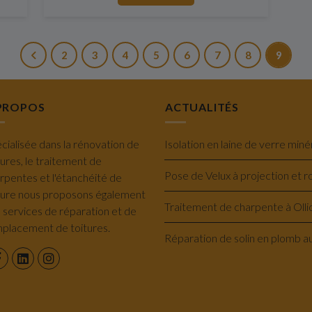
2
3
4
5
6
7
8
9
PROPOS
ACTUALITÉS
cialisée dans la rénovation de
tures, le traitement de
rpentes et l'étanchéité de
ture nous proposons également
 services de réparation et de
placement de toitures.