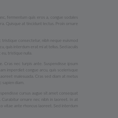
nunc, fermentum quis eros a, congue sodales
a. Quisque at tincidunt lectus. Proin ornare
ac tristique consectetur, nibh neque euismod
u, quis interdum erat mi at tellus. Sed iaculis
u, tristique nulla.
que. Cras nec turpis ante. Suspendisse ipsum
 Nam imperdiet congue arcu, quis scelerisque
s laoreet malesuada. Cras sed diam at metus
c sapien diam.
Suspendisse cursus augue sit amet consequat
s. Curabitur ornare nec nibh in laoreet. In at
usto vitae ante rhoncus laoreet. Sed interdum