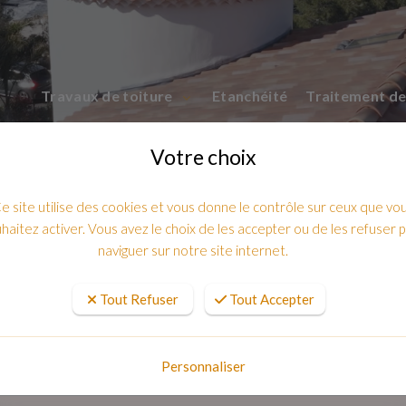
Travaux de toiture
Etanchéité
Traitement de
Votre choix
e site utilise des cookies et vous donne le contrôle sur ceux que vo
haitez activer. Vous avez le choix de les accepter ou de les refuser 
naviguer sur notre site internet.
Tout Refuser
Tout Accepter
sum dolor sit amet consectetur adipis
Personnaliser