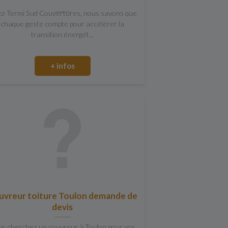
z Termi Sud Couvertures, nous savons que
chaque geste compte pour accélérer la
transition énergét...
+ infos
uvreur toiture Toulon demande de
devis
s cherchez un couvreur à Toulon pour vos