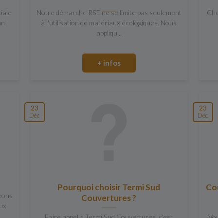
iale
Notre démarche RSE ne se limite pas seulement
Che
un
à l'utilisation de matériaux écologiques. Nous
appliqu...
+ infos
23
23
Déc
Déc
Pourquoi choisir Termi Sud
Co
eons
Couvertures ?
aux
Faire appel à Termi Sud Couvertures, c'est
Vou