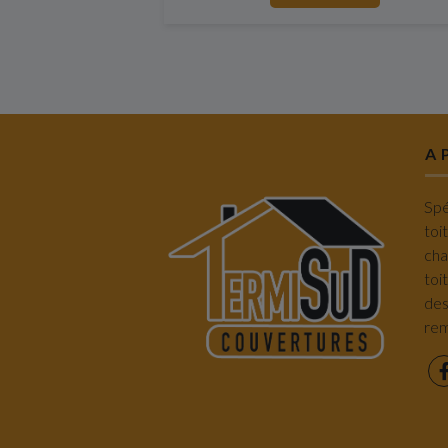
A 
Spé
toi
cha
toi
des
rem