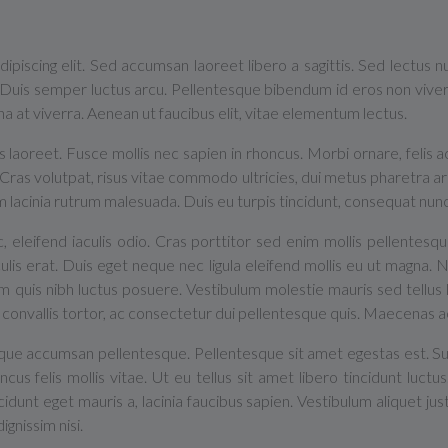
ipiscing elit. Sed accumsan laoreet libero a sagittis. Sed lectus 
. Duis semper luctus arcu. Pellentesque bibendum id eros non viverr
 at viverra. Aenean ut faucibus elit, vitae elementum lectus.
s laoreet. Fusce mollis nec sapien in rhoncus. Morbi ornare, felis 
s. Cras volutpat, risus vitae commodo ultricies, dui metus pharetra arc
 lacinia rutrum malesuada. Duis eu turpis tincidunt, consequat nunc e
ac, eleifend iaculis odio. Cras porttitor sed enim mollis pellentes
ulis erat. Duis eget neque nec ligula eleifend mollis eu ut magna.
 quis nibh luctus posuere. Vestibulum molestie mauris sed tellu
onvallis tortor, ac consectetur dui pellentesque quis. Maecenas a
sque accumsan pellentesque. Pellentesque sit amet egestas est. 
oncus felis mollis vitae. Ut eu tellus sit amet libero tincidunt luctu
idunt eget mauris a, lacinia faucibus sapien. Vestibulum aliquet j
gnissim nisi.