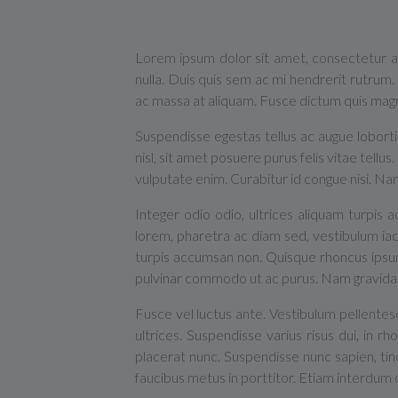
Lorem ipsum dolor sit amet, consectetur ad
nulla. Duis quis sem ac mi hendrerit rutrum
ac massa at aliquam. Fusce dictum quis magna
Suspendisse egestas tellus ac augue loborti
nisl, sit amet posuere purus felis vitae tellu
vulputate enim. Curabitur id congue nisi. Nam
Integer odio odio, ultrices aliquam turpis 
lorem, pharetra ac diam sed, vestibulum iac
turpis accumsan non. Quisque rhoncus ipsum
pulvinar commodo ut ac purus. Nam gravida c
Fusce vel luctus ante. Vestibulum pellente
ultrices. Suspendisse varius risus dui, in rh
placerat nunc. Suspendisse nunc sapien, tinc
faucibus metus in porttitor. Etiam interdum di