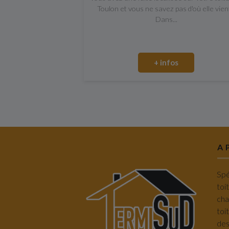
Toulon et vous ne savez pas d'où elle vien
Dans...
+ infos
A 
Spé
toi
cha
toi
des