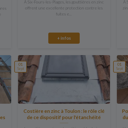
À Six-Fours-les-Plages, les gouttières en zinc
À 
offrent une excellente protection contre les
zi
ures
fuites e...
e
+ infos
01
01
Sept
Sept
Costière en zinc à Toulon : le rôle clé
Po
des
de ce dispositif pour l'étanchéité
du