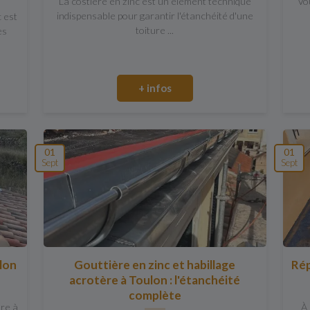
La costière en zinc est un élément technique
Vo
indispensable pour garantir l'étanchéité d'une
c est
toiture ...
es
+ infos
01
01
Sept
Sept
ulon
Gouttière en zinc et habillage
Rép
acrotère à Toulon : l'étanchéité
complète
ure à
À 