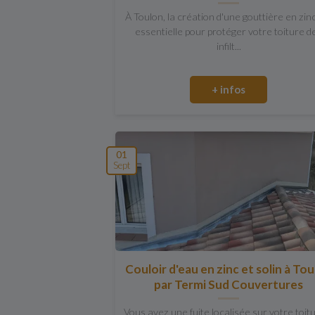
À Toulon, la création d'une gouttière en zin
essentielle pour protéger votre toiture d
infilt...
+ infos
01
Sept
Couloir d'eau en zinc et solin à To
par Termi Sud Couvertures
Vous avez une fuite localisée sur votre toit