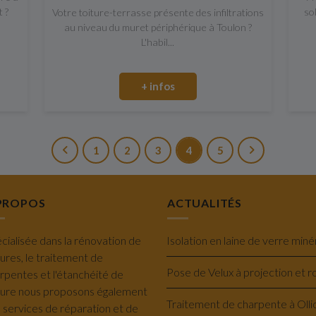
t ?
so
Votre toiture-terrasse présente des infiltrations
au niveau du muret périphérique à Toulon ?
L'habil...
+ infos
1
2
3
4
5
PROPOS
ACTUALITÉS
cialisée dans la rénovation de
tures, le traitement de
rpentes et l'étanchéité de
ture nous proposons également
 services de réparation et de