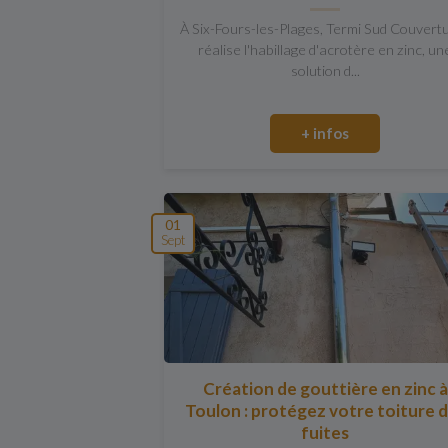
À Six-Fours-les-Plages, Termi Sud Couvert
réalise l'habillage d'acrotère en zinc, un
solution d...
+ infos
01
Sept
Création de gouttière en zinc à
Toulon : protégez votre toiture 
fuites