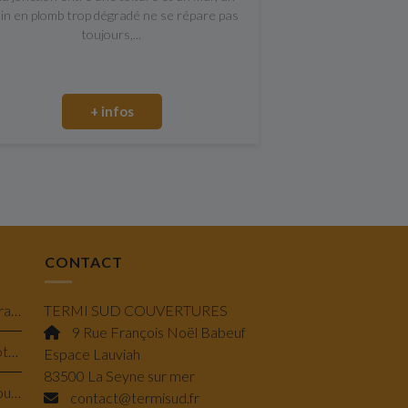
lin en plomb trop dégradé ne se répare pas
toujours,...
+ infos
CONTACT
Isolation en laine de verre minérale à Toulon : performance, confort et économie
TERMI SUD COUVERTURES
9 Rue François Noël Babeuf
Pose de Velux à projection et rotation à Bandol : lumière & confort savoir-faire
Espace Lauviah
83500 La Seyne sur mer
Traitement de charpente à Ollioules : préserver la solidité de votre maison
contact@termisud.fr