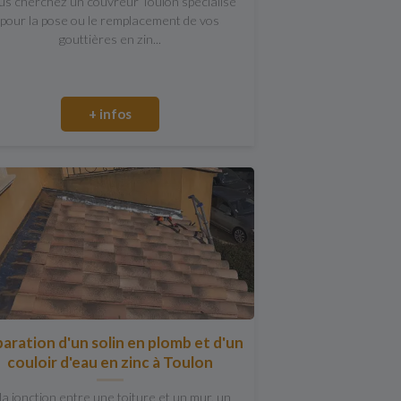
us cherchez un couvreur Toulon spécialisé
pour la pose ou le remplacement de vos
gouttières en zin...
+ infos
aration d'un solin en plomb et d'un
couloir d'eau en zinc à Toulon
la jonction entre une toiture et un mur, un