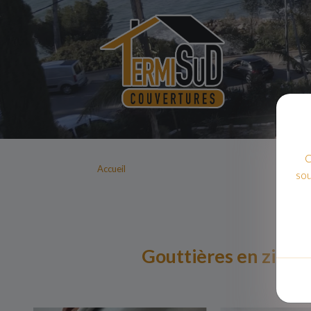
C
Accueil
sou
Gouttières en zinc à