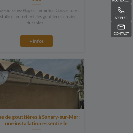
RECHERCHE
ix-Fours-les-Plages, Termi Sud Couvertures
nstalle et entretient des gouttières en zinc
APPELER
durables...
CONTACT
+ infos
e de gouttières à Sanary-sur-Mer :
une installation essentielle