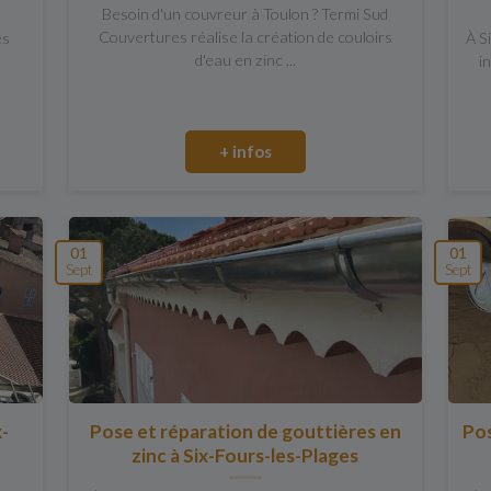
Besoin d'un couvreur à Toulon ? Termi Sud
Couvertures réalise la création de couloirs
es
À S
d'eau en zinc ...
i
+ infos
01
01
Sept
Sept
x-
Pose et réparation de gouttières en
Pos
zinc à Six-Fours-les-Plages