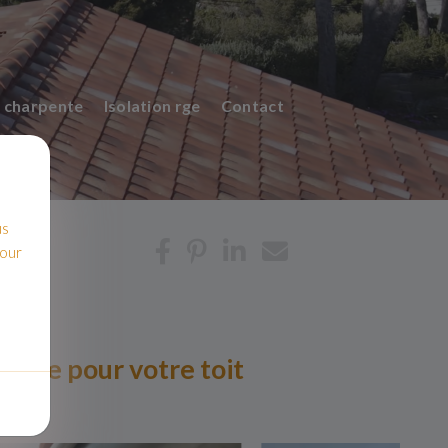
 charpente
Isolation rge
Contact
us
pour
rable pour votre toit