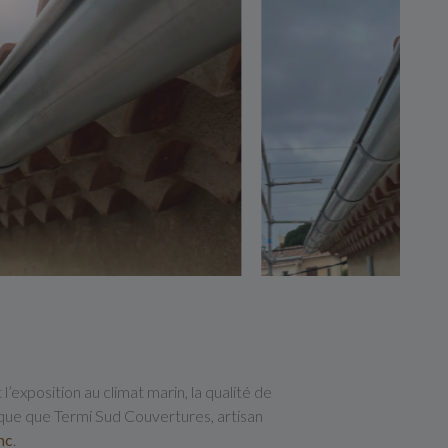
l’exposition au climat marin, la qualité de
ique que Termi Sud Couvertures, artisan
nc
.