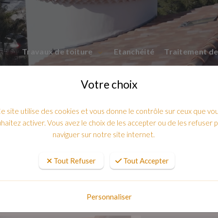
Travaux de toiture
Etanchéité
Traitement de
Votre choix
e site utilise des cookies et vous donne le contrôle sur ceux que vo
haitez activer. Vous avez le choix de les accepter ou de les refuser 
naviguer sur notre site internet.
Tout Refuser
Tout Accepter
 Toulon : une finition esthétique et du
Personnaliser