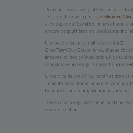
Pourquoi choisir une gouttière en zinc à Toul
Le zinc est reconnu pour sa
résistance à la 
climatiques du littoral toulonnais et assure 
encore de gouttières mal posées, mal incliné
Une pose artisanale, maîtrisée de A à Z
Chez Termi Sud Couvertures, chaque chanti
linéaires, du débit d’évacuation. Nos équip
sans silicone ni colle, garantissant ainsi une
é
Un service de proximité, réactif et transpar
Implantés localement, nous intervenons à To
bénéficie d’un accompagnement personnalisé,
Besoin d’un avis professionnel ou d’une rép
ses interventions.