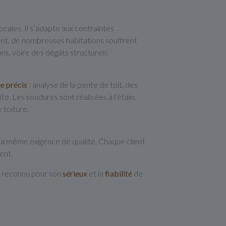
ocales. Il s’adapte aux contraintes
nt, de nombreuses habitations souffrent
ns, voire des dégâts structurels.
e précis
: analyse de la pente de toit, des
. Les soudures sont réalisées à l’étain,
 toiture.
la même exigence de qualité. Chaque client
ent.
é, reconnu pour son
sérieux
et la
fiabilité
de