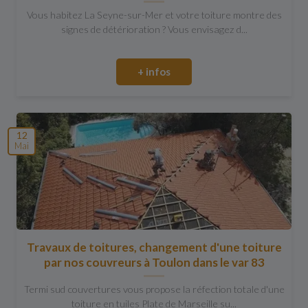
Vous habitez La Seyne-sur-Mer et votre toiture montre des
signes de détérioration ? Vous envisagez d...
+ infos
12
Mai
Travaux de toitures, changement d'une toiture
par nos couvreurs à Toulon dans le var 83
Termi sud couvertures vous propose la réfection totale d'une
toiture en tuiles Plate de Marseille su...