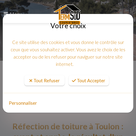
Menu
Votre choix
Ce site utilise des cookies et vous donne le contrôle sur
ceux que vous souhaitez activer. Vous avez le choix de les
accepter ou de les refuser pour naviguer sur notre site
internet.
Accueil
Tout Refuser
Tout Accepter
Personnaliser
Réfection de toiture à Toulon :