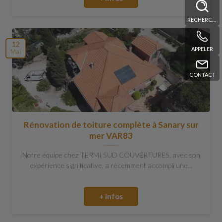
RECHERCHE
12
APPELER
Mai
CONTACT
Rénovation de toiture complète à Sanary sur
mer VAR83
Notre équipe chez TERMI SUD COUVERTURES, avec son
expérience significative, a récemment accompli une...
+ infos