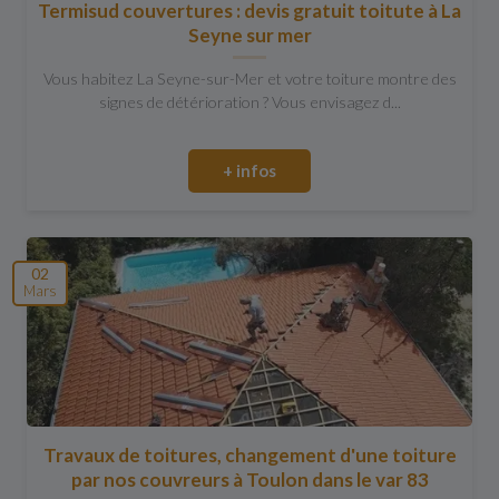
Termisud couvertures : devis gratuit toitute à La
Seyne sur mer
Vous habitez La Seyne-sur-Mer et votre toiture montre des
signes de détérioration ? Vous envisagez d...
+ infos
02
Mars
Travaux de toitures, changement d'une toiture
par nos couvreurs à Toulon dans le var 83