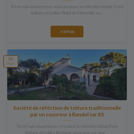
Termi sud couvertures vous propose la réfection totale d'une
toiture en tuiles Plate de Marseille su...
+ infos
02
Mars
Société de réféction de toiture traditionnelle
par un couvreur à Bandol var 83
Termi sud couvertures à réalisé la réfection total d'une
toiture en tuiles Romane silvacane sur une ...