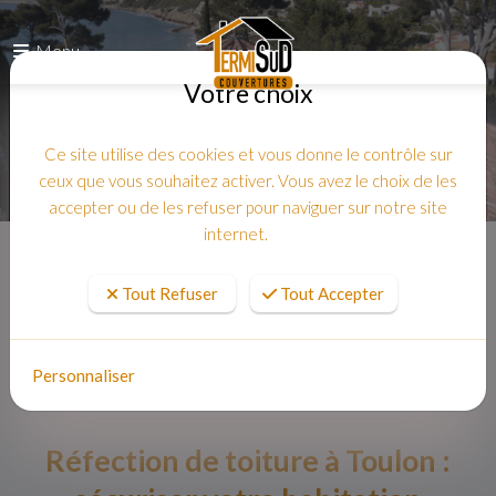
Menu
Votre choix
Ce site utilise des cookies et vous donne le contrôle sur
ceux que vous souhaitez activer. Vous avez le choix de les
accepter ou de les refuser pour naviguer sur notre site
internet.
Accueil
Tout Refuser
Tout Accepter
Personnaliser
Réfection de toiture à Toulon :