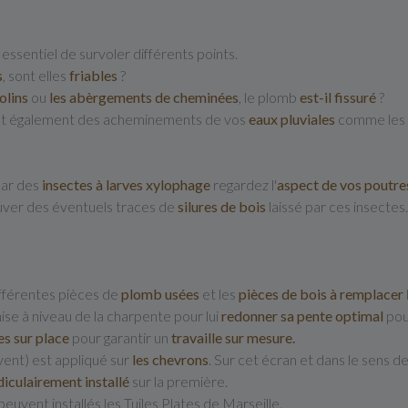
t essentiel de survoler différents points.
s
, sont elles
friables
?
solins
ou
les abèrgements de cheminées
, le plomb
est-il fissuré
?
t également des acheminements de vos
eaux pluviales
comme les
ar des
insectes à larves xylophage
regardez l'
aspect de vos poutre
ouver des éventuels traces de
silures de bois
laissé par ces insectes.
différentes pièces de
plomb usées
et les
pièces de bois à remplacer
ise à niveau de la charpente pour lui
redonner sa pente optimal
pour
s sur place
pour garantir un
travaille sur mesure.
 vent) est appliqué sur
les chevrons
. Sur cet écran et dans le sens
iculairement installé
sur la première.
euvent installés les Tuiles Plates de Marseille.