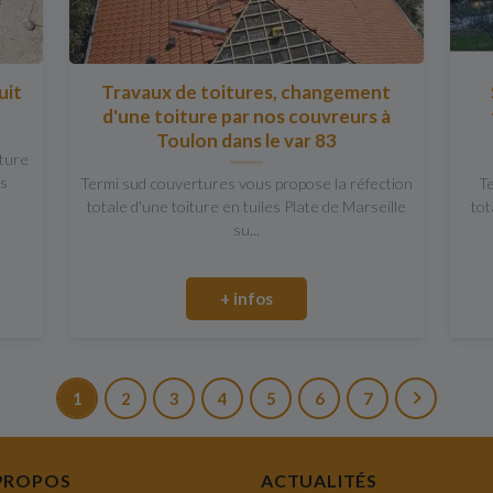
uit
Travaux de toitures, changement
d'une toiture par nos couvreurs à
Toulon dans le var 83
iture
us
Termi sud couvertures vous propose la réfection
Te
totale d'une toiture en tuiles Plate de Marseille
tot
su...
+ infos
1
2
3
4
5
6
7
PROPOS
ACTUALITÉS