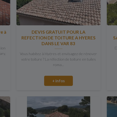
re à
DEVIS GRATUIT POUR LA
REFECTION DE TOITURE A HYERES
S
DANS LE VAR 83
tion
D
ary,
Vous habitez à Hyères et envisagez de rénover
votre toiture ? La réfection de toiture en tuiles
roma...
+ infos