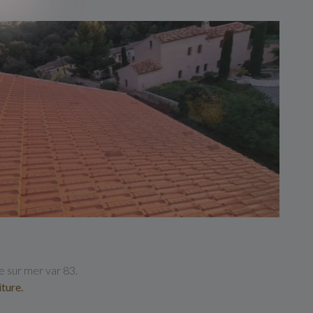
e sur mer var 83.
iture
.