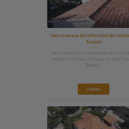
Nos travaux de réfection de toitu
Toulon
Vous recherchez un spécialiste de la réfec
de toiture à Toulon, La Seyne-sur-Mer, San
Bandol...
+ infos