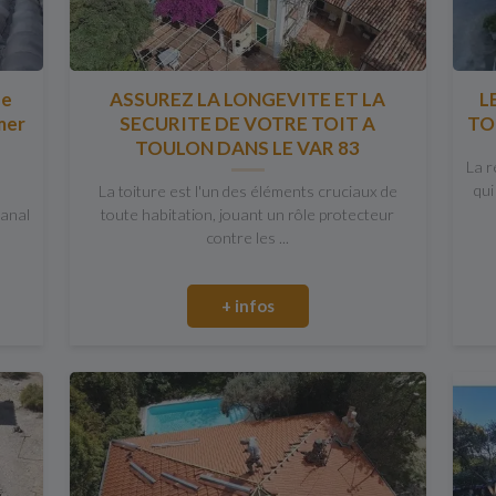
ne
ASSUREZ LA LONGEVITE ET LA
L
mer
SECURITE DE VOTRE TOIT A
TO
TOULON DANS LE VAR 83
La r
qui
La toiture est l'un des éléments cruciaux de
Canal
toute habitation, jouant un rôle protecteur
contre les ...
+ infos