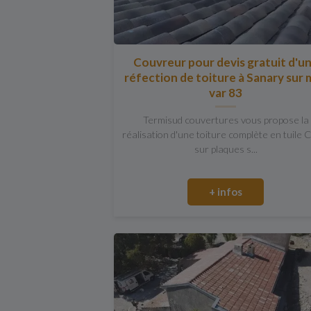
Couvreur pour devis gratuit d'u
réfection de toiture à Sanary sur 
var 83
Termisud couvertures vous propose la
réalisation d'une toiture complète en tuile 
sur plaques s...
+ infos