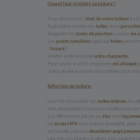
Quand faut-il refaire sa toiture ?
Pour déterminer l'
état de votre toiture
il es
Tout d’abord l'état des
tuiles
, leurs
porosité
Regarder les
zones de jonction
comme
les 
Les
points sensibles
sujet aux
fuites
viennen
?
fissuré
?
Vérifier enfin l'état de
votre charpente
.
Pour savoir si votre charpente
est attaqué
p
Jetez un œil au sol de vos combles pour tr
Réfection de toiture:
Une fois l’ensemble des
tuiles enlevés
, les 
Nos charpentiers couvreurs réalisent la rem
Les différentes pièces en
zinc
sont
façonnée
Un
écran HPV
sous toiture (humidité, pluie,
est installé puis une
deuxième rangé perpend
Une fois ces étapes réalisés, nos couvreurs p