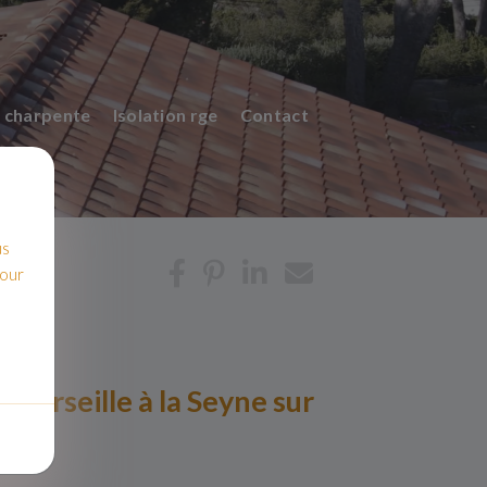
 charpente
Isolation rge
Contact
us
pour
e Marseille à la Seyne sur