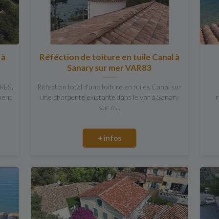
 à
Réféction de toiture en tuile Canal à
Sanary sur mer VAR83
RES,
Réfection total d'une toiture en tuiles Canal sur
ment
une charpente existante dans le var à Sanary
r
sur m...
+ infos