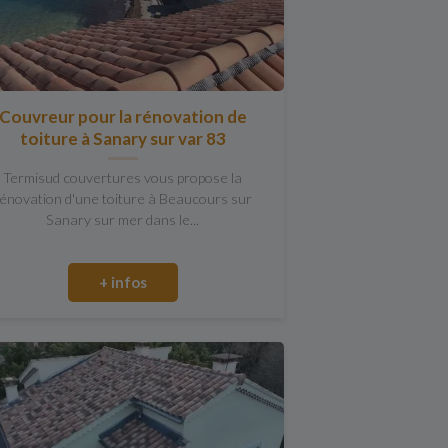
Couvreur pour la rénovation de
toiture à Sanary sur var 83
Termisud couvertures vous propose la
énovation d'une toiture à Beaucours sur
Sanary sur mer dans le...
+ infos