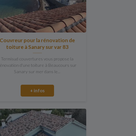
Couvreur pour la rénovation de
toiture à Sanary sur var 83
Termisud couvertures vous propose la
énovation d'une toiture à Beaucours sur
Sanary sur mer dans le...
+ infos