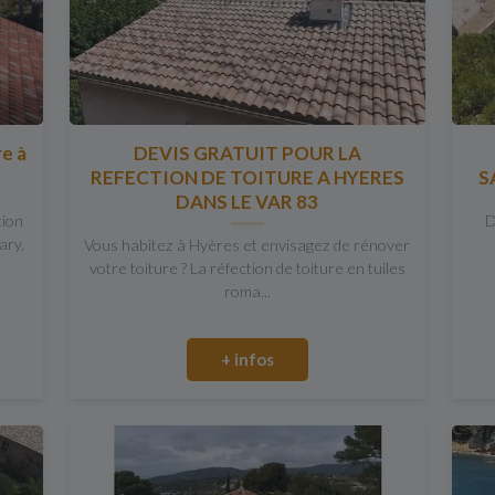
re à
DEVIS GRATUIT POUR LA
REFECTION DE TOITURE A HYERES
S
DANS LE VAR 83
tion
D
ary,
Vous habitez à Hyères et envisagez de rénover
votre toiture ? La réfection de toiture en tuiles
roma...
+ infos