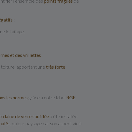
ntifier l’ensemble des
points fragiles
de
égatifs
:
 le faitage.
rnes et des vrillettes
 toiture, apportant une
très forte
ans les normes
grâce à notre label
RGE
en laine de verre soufflée
a été installée
nal S
couleur paysage car son aspect vieilli