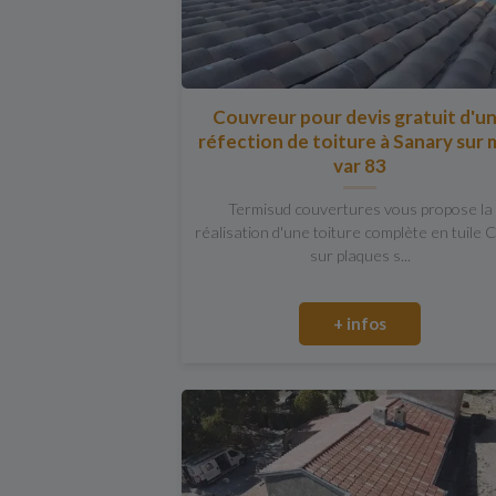
Couvreur pour devis gratuit d'u
réfection de toiture à Sanary sur 
var 83
Termisud couvertures vous propose la
réalisation d'une toiture complète en tuile 
sur plaques s...
+ infos