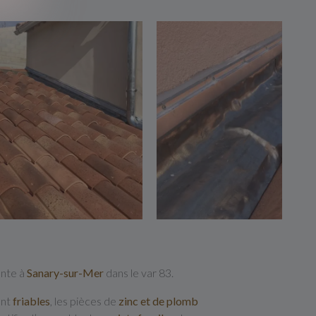
ante à
Sanary-sur-Mer
dans le var 83.
ent
friables
, les pièces de
zinc
et de
plomb