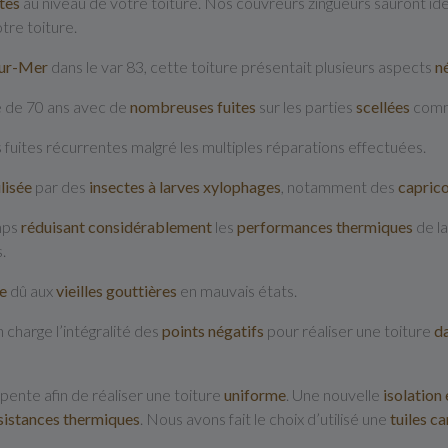
ites
au niveau de votre toiture. Nos couvreurs zingueurs sauront ide
tre toiture.
Sur-Mer
dans le var 83, cette toiture présentait plusieurs aspects
n
 de 70 ans avec de
nombreuses fuites
sur les parties
scellées
comme
 fuites récurrentes malgré les multiples réparations effectuées.
lisée
par des
insectes à larves xylophages
, notamment des
caprico
emps
réduisant considérablement
les
performances thermiques
de la
.
e
dû aux
vieilles gouttières
en mauvais états.
 charge l’intégralité des
points négatifs
pour réaliser une toiture
d
pente afin de réaliser une toiture
uniforme
. Une nouvelle
isolation 
sistances thermiques
. Nous avons fait le choix d’utilisé une
tuiles ca