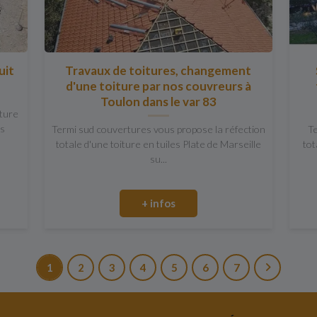
uit
Travaux de toitures, changement
d'une toiture par nos couvreurs à
Toulon dans le var 83
iture
us
Termi sud couvertures vous propose la réfection
Te
totale d'une toiture en tuiles Plate de Marseille
tot
su...
+ infos
1
2
3
4
5
6
7