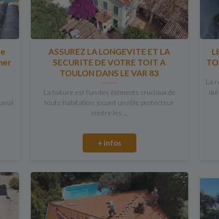
ne
ASSUREZ LA LONGEVITE ET LA
L
mer
SECURITE DE VOTRE TOIT A
TO
TOULON DANS LE VAR 83
La r
qui
La toiture est l'un des éléments cruciaux de
Canal
toute habitation, jouant un rôle protecteur
contre les ...
+ infos