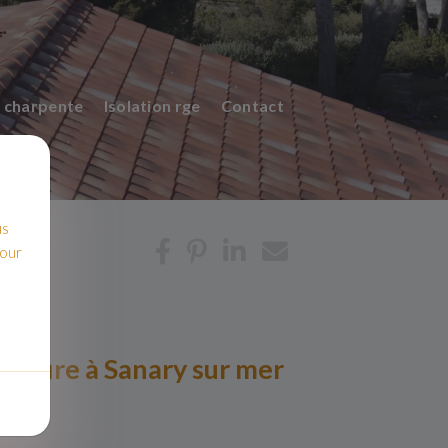
 charpente
Isolation rge
Contact
us
pour
toiture à Sanary sur mer