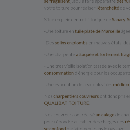
se fragilisent
jusqu’à faire apparaitre
des fu
votre toiture pour réaliser
l’étanchéité
de vo
Situé en plein centre historique de
Sanary-
-Une toiture en
tuile plate de Marseille
âgée
-Des
solins en plombs
en mauvais états, des
-Une charpente
attaquée et fortement fragi
- Une très vieille isolation tassée avec le t
consommation
d’énergie pour les occupants
-Une évacuation des eaux pluviales
médiocr
Nos
charpentiers couvreurs
ont donc pris en
QUALIBAT TOITURE
.
Nos couvreurs ont réalisé
un calage
de char
pour répondre au cahier des charges des
ré
se confond
parfaitement dans le paysage.