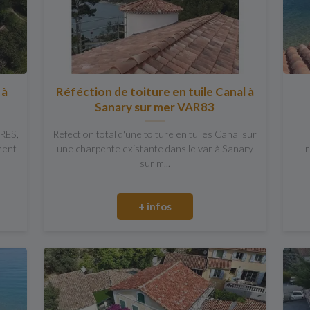
 à
Réféction de toiture en tuile Canal à
Sanary sur mer VAR83
RES,
Réfection total d'une toiture en tuiles Canal sur
ment
une charpente existante dans le var à Sanary
r
sur m...
+ infos