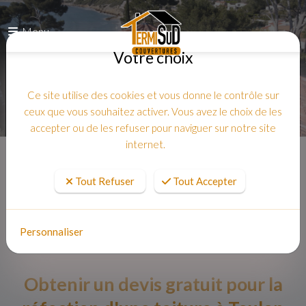
Menu
Votre choix
Ce site utilise des cookies et vous donne le contrôle sur
ceux que vous souhaitez activer. Vous avez le choix de les
accepter ou de les refuser pour naviguer sur notre site
internet.
Accueil
Tout Refuser
Tout Accepter
Personnaliser
Obtenir un devis gratuit pour la