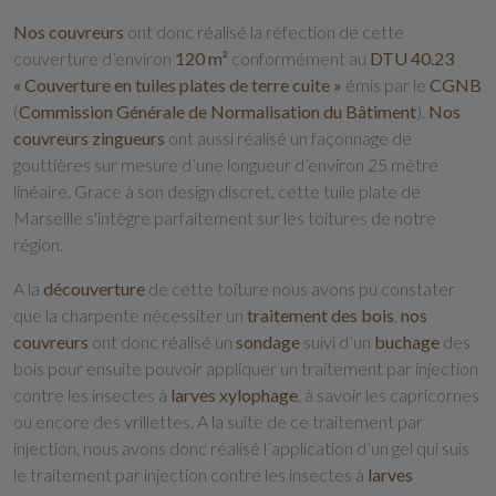
Nos couvreurs
ont donc réalisé la réfection de cette
couverture d’environ
120 m²
conformément au
DTU 40.23
« Couverture en tuiles plates de terre cuite »
émis par le
CGNB
(
Commission Générale de Normalisation du Bâtiment
).
Nos
couvreurs zingueurs
ont aussi réalisé un façonnage de
gouttières sur mesure d’une longueur d’environ 25 mètre
linéaire. Grace à son design discret, cette tuile plate de
Marseille s'intègre parfaitement sur les toitures de notre
région.
A la
découverture
de cette toiture nous avons pu constater
que la charpente nécessiter un
traitement des bois
,
nos
couvreurs
ont donc réalisé un
sondage
suivi d’un
buchage
des
bois pour ensuite pouvoir appliquer un traitement par injection
contre les insectes à
larves xylophage
, à savoir les capricornes
ou encore des vrillettes. A la suite de ce traitement par
injection, nous avons donc réalisé l’application d’un gel qui suis
le traitement par injection contre les insectes à
larves