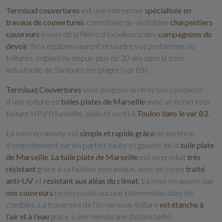
Termisud couvertures
est une entreprise
spécialisée en
travaux de couvertures
, constituée de véritables
charpentiers
couvreurs
issues de la filière d’excellence des
compagnons du
devoir
. Nos équipes sauront résoudre vos problèmes de
toitures. Implantée depuis plus de 20 ans dans la zone
industrielle de Six-fours-les-plages (var 83).
Termisud Couvertures
vous propose la réfection complète
d’une toiture en
tuiles plates de Marseille
avec un écran sous
toiture HPV (Humidité, pluie et vent) à
Toulon dans le var 83.
La mise en œuvre est
simple et rapide grâce
au système
d’emboitement sur les parties haute et gauche de la
tuile plate
de Marseille
.
La tuile plate de Marseille
est un produit
très
résistant
grâce à sa fixation mécanique, avec un corps
traité
anti-UV
et
résistant
aux aléas du climat
. La mise en œuvre par
nos couvreurs
ne nécessite aucune intervention dans les
combles. La traversée de l’écran sous-toiture
est étanche à
l'air
et à l'eau
grâce à une membrane d'étanchéité.