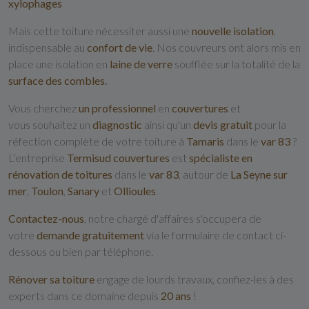
xylophages
Mais cette toiture nécessiter aussi une
nouvelle isolation
,
indispensable au
confort de vie
. Nos couvreurs ont alors mis en
place une isolation en
laine de verre
soufflée sur la totalité de la
surface des combles.
Vous cherchez
un professionnel
en
couvertures
et
vous souhaitez un
diagnostic
ainsi qu'un
devis gratuit
pour la
réfection complète de votre toiture à
Tamaris
dans le
var 83
?
L’entreprise
Termisud couvertures
est
spécialiste en
rénovation de toitures
dans le
var 83
, autour de
La Seyne sur
mer
,
Toulon
,
Sanary
et
Ollioules
.
C
ontactez-nous
, notre chargé d'affaires s'occupera de
votre
demande gratuitement
via le formulaire de contact ci-
dessous ou bien par téléphone.
Rénover sa toiture
engage de lourds travaux, confiez-les à des
experts dans ce domaine depuis
20 ans
!