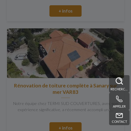
+ infos
Rénovation de toiture complète à Sanary sur
RECHERCHE
mer VAR83
Notre équipe chez TERMI SUD COUVERTURES, avec son
APPELER
expérience significative, a récemment accompli une...
CONTACT
+ infos